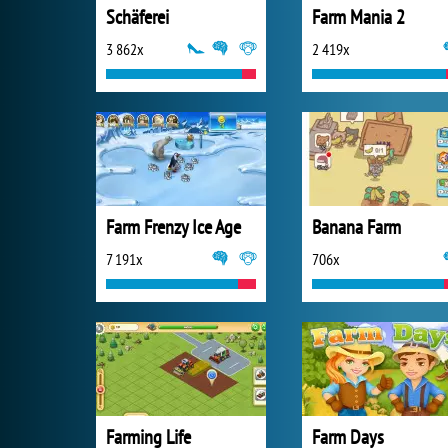
Schäferei
Farm Mania 2
3 862x
2 419x
Farm Frenzy Ice Age
Banana Farm
7 191x
706x
Farming Life
Farm Days