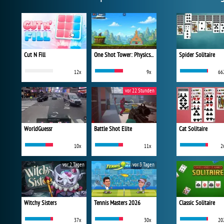
Cut N Fill
One Shot Tower: Physics Destroyer
Spider Solitaire
12x
9x
66
vor 22 Stunden
WorldGuessr
Battle Shot Elite
Cat Solitaire
10x
11x
2
vor 2 Tagen
vor 3 Tagen
Witchy Sisters
Tennis Masters 2026
Classic Solitaire
37x
30x
20