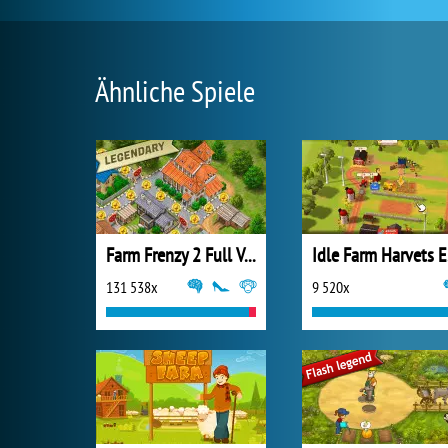
Ähnliche Spiele
Farm Frenzy 2 Full Version
Id
131 538x
9 520x