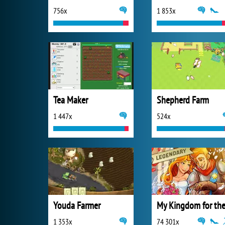
756x
1 853x
Tea Maker
Shepherd Farm
1 447x
524x
Youda Farmer
1 353x
74 301x