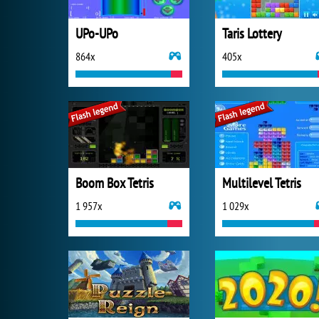
UPo-UPo
Taris Lottery
864x
405x
Boom Box Tetris
Multilevel Tetris
1 957x
1 029x