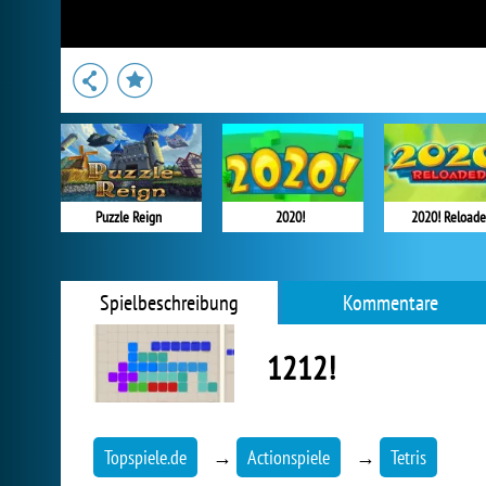
Puzzle Reign
2020!
2020! Reload
Spielbeschreibung
Kommentare
1212!
Topspiele.de
→
Actionspiele
→
Tetris