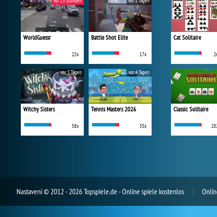
vor 23 Stunden
vor 2 Tagen
WorldGuessr
Battle Shot Elite
Cat Solitaire
22x
17x
2
vor 3 Tagen
vor 4 Tagen
Witchy Sisters
Tennis Masters 2026
Classic Solitaire
58x
35x
20
Nastavení
© 2012 - 2026 Topspiele.de - Online spiele kostenlos
Onlin