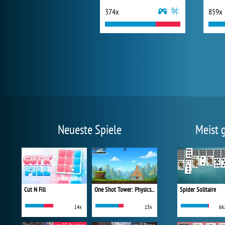
374x
859x
Neueste Spiele
Meist 
Cut N Fill
One Shot Tower: Physics Destroyer
Spider Solitaire
14x
15x
66