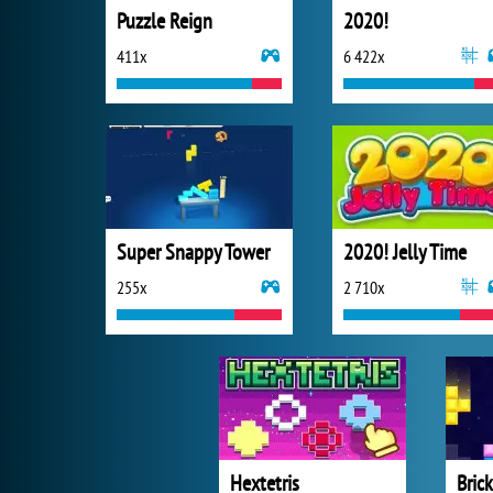
Puzzle Reign
2020!
411x
6 422x
Super Snappy Tower
2020! Jelly Time
255x
2 710x
Hextetris
Bric