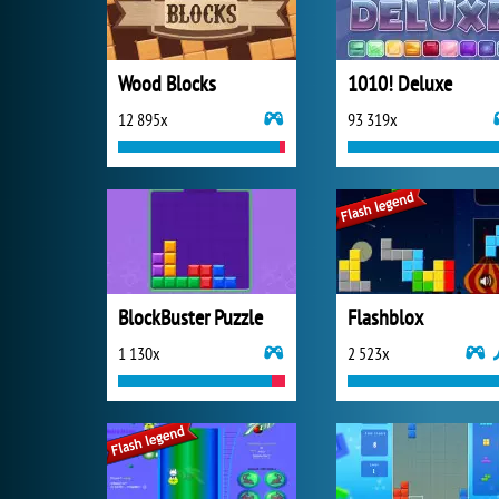
Wood Blocks
1010! Deluxe
12 895x
93 319x
BlockBuster Puzzle
Flashblox
1 130x
2 523x