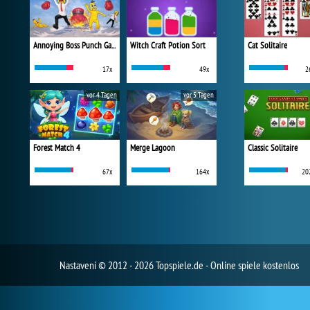
Annoying Boss Punch Game
Witch Craft Potion Sort
Cat Solitaire
17x
49x
2
vor 4 Tagen
vor 5 Tagen
Forest Match 4
Merge Lagoon
Classic Solitaire
67x
164x
20
Nastavení
© 2012 - 2026 Topspiele.de - Online spiele kostenlos