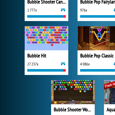
Bubble Shooter Candy
Bubble Pop Fairyla
1 777x
976x
Bubble Hit
Bubble Pop Classic
27 237x
4 086x
Bubble Shooter Wonders of Egypt
Aqua