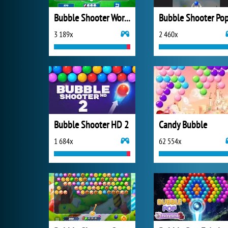
Bubble Shooter World Cup
Bubble Shooter Po
3 189x
2 460x
Bubble Shooter HD 2
Candy Bubble
1 684x
62 554x