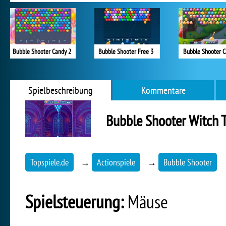
Bubble Shooter Candy 2
Bubble Shooter Free 3
Bubble Shooter 
Spielbeschreibung
Kommentare
Bubble Shooter Witch 
Topspiele.de
→
Actionspiele
→
Bubble Shooter
Spielsteuerung:
Mäuse