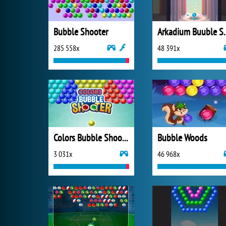
Bubble Shooter
Arkadium 
285 558x
48 391x
Colors Bubble Shooter
Bubble Woods
3 031x
46 968x