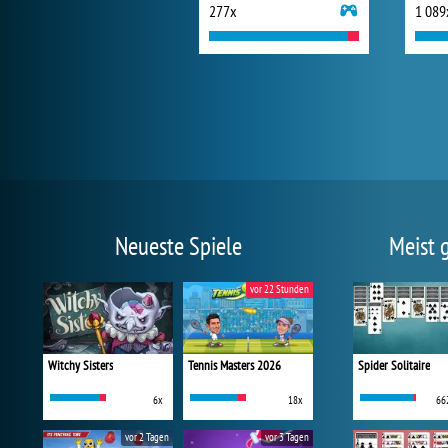
277x
1 089
Neueste Spiele
Meist 
vor 22 Stunden
Witchy Sisters
Tennis Masters 2026
Spider Solitaire
6x
18x
66
vor 2 Tagen
vor 3 Tagen