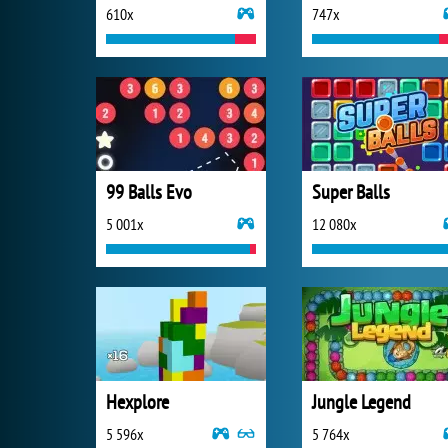
610x
747x
99 Balls Evo
Super Balls
5 001x
12 080x
Hexplore
Jungle Legend
5 596x
5 764x