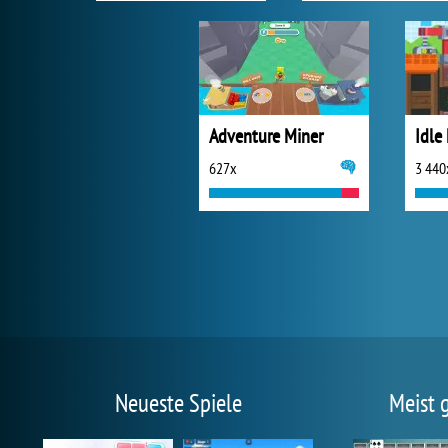
Adventure Miner
Idle
627x
3 440
Neueste Spiele
Meist 