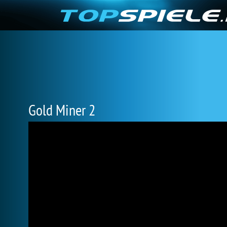
Gold Miner 2