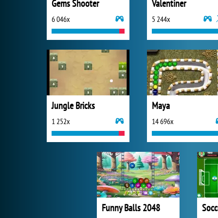
Gems Shooter
Valentiner
6 046x
5 244x
Jungle Bricks
Maya
1 252x
14 696x
Funny Balls 2048
Socc