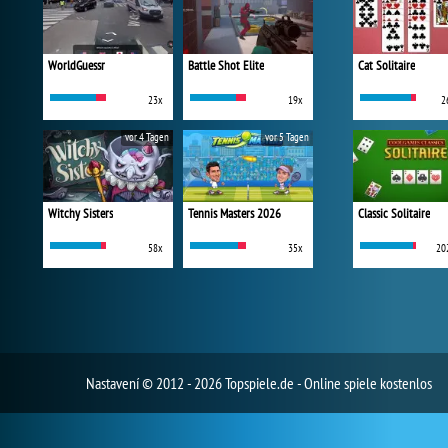
WorldGuessr
Battle Shot Elite
Cat Solitaire
23x
19x
2
vor 4 Tagen
vor 5 Tagen
Witchy Sisters
Tennis Masters 2026
Classic Solitaire
58x
35x
20
Nastavení
© 2012 - 2026 Topspiele.de - Online spiele kostenlos