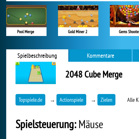
Pool Merge
Gold Miner 2
Gems Shoote
Spielbeschreibung
Kommentare
2048 Cube Merge
Topspiele.de
→
Actionspiele
→
Zielen
Alle 
Spielsteuerung:
Mäuse