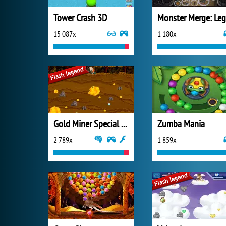
Tower Crash 3D
15 087x
1 180x
Gold Miner Special Edition
Zumba Mania
2 789x
1 859x