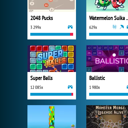
2048 Pucks
Watermelon S
3 299x
629x
Super Balls
Ballistic
12 085x
1 980x