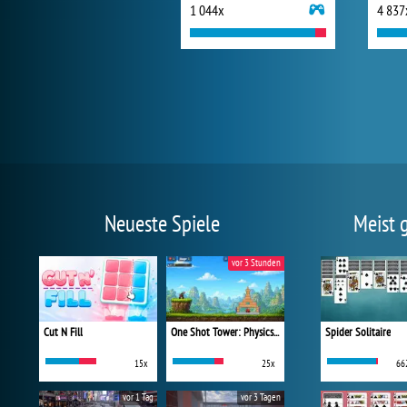
1 044x
4 837
Neueste Spiele
Meist 
vor 3 Stunden
Cut N Fill
One Shot Tower: Physics Destroyer
Spider Solitaire
15x
25x
66
vor 1 Tag
vor 3 Tagen