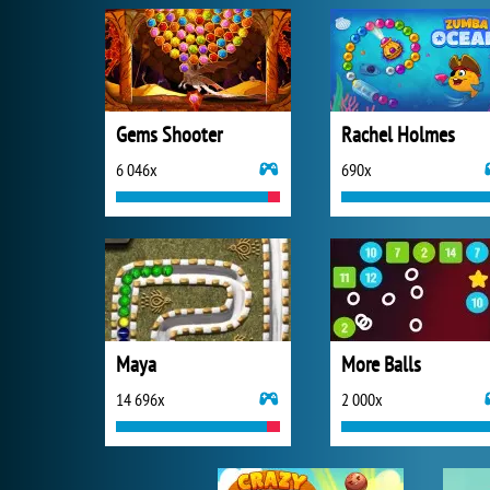
Gems Shooter
Rachel Holmes
6 046x
690x
Maya
More Balls
14 696x
2 000x