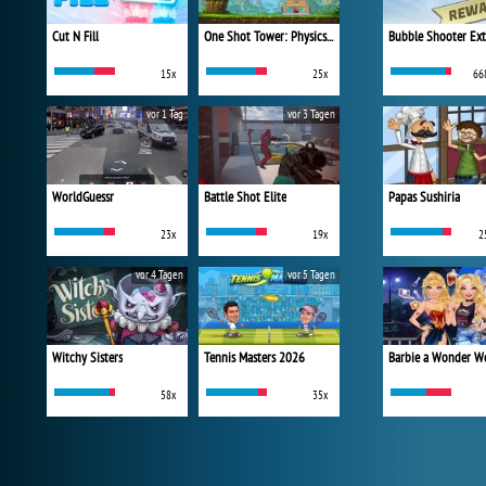
Cut N Fill
One Shot Tower: Physics Destroyer
Bubble Shooter Ex
15x
25x
66
vor 1 Tag
vor 3 Tagen
WorldGuessr
Battle Shot Elite
Papas Sushiria
23x
19x
2
vor 4 Tagen
vor 5 Tagen
Witchy Sisters
Tennis Masters 2026
58x
35x