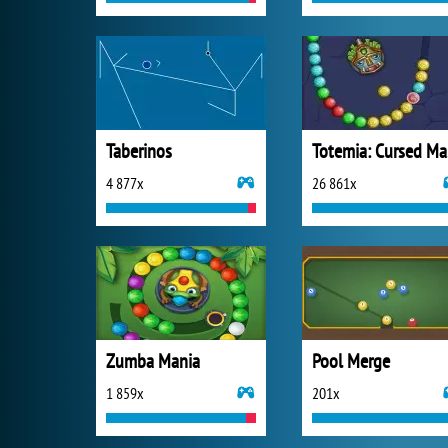
Taberinos
T
4 877x
26 861x
Zumba Mania
Pool Merge
1 859x
201x