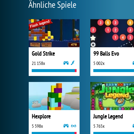
Ähnliche Spiele
Gold Strike
99 Balls Evo
21 158x
5 002x
Hexplore
Jungle Legend
5 598x
5 765x