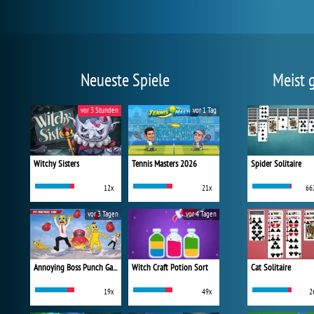
Neueste Spiele
Meist 
vor 3 Stunden
vor 1 Tag
Witchy Sisters
Tennis Masters 2026
Spider Solitaire
12x
21x
66
vor 3 Tagen
vor 4 Tagen
Annoying Boss Punch Game
Witch Craft Potion Sort
Cat Solitaire
19x
49x
2