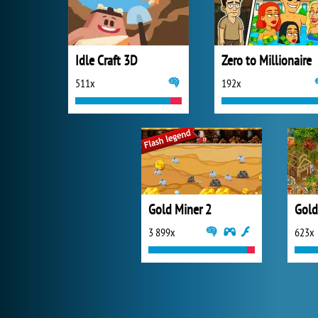
Idle Craft 3D
Zero to Millionaire
511x
192x
Gold Miner 2
Gold
3 899x
623x