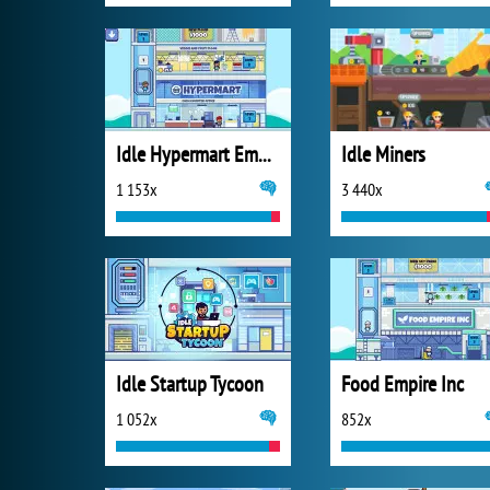
Idle Hypermart Empire
Idle Miners
1 153x
3 440x
Idle Startup Tycoon
Food Empire Inc
1 052x
852x