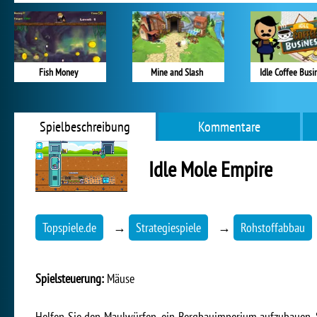
Fish Money
Mine and Slash
Idle Coffee Busi
Spielbeschreibung
Kommentare
Idle Mole Empire
Topspiele.de
→
Strategiespiele
→
Rohstoffabbau
Spielsteuerung:
Mäuse
Helfen Sie den Maulwürfen, ein Bergbauimperium aufzubauen. S