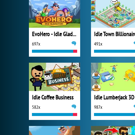
EvoHero - Idle Gladiators
Idle Town Billionair
697x
491x
Idle Coffee Business
Idle Lumberjack 3D
582x
987x