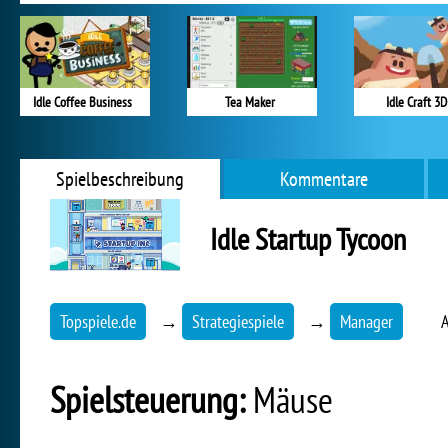
Idle Coffee Business
Tea Maker
Idle Craft 3D
Spielbeschreibung
Kommentare
Idle Startup Tycoon
Topspiele.de
→
Strategiespiele
→
Manager
A
Spielsteuerung:
Mäuse