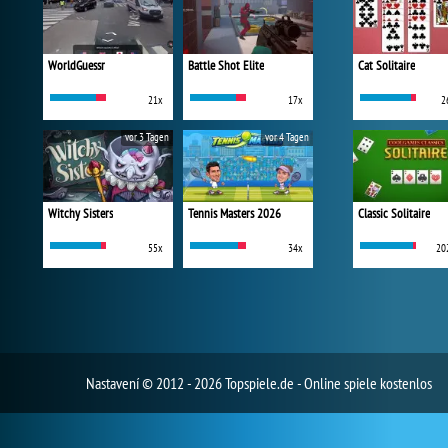
WorldGuessr
Battle Shot Elite
Cat Solitaire
21x
17x
2
vor 3 Tagen
vor 4 Tagen
Witchy Sisters
Tennis Masters 2026
Classic Solitaire
55x
34x
20
Nastavení
© 2012 - 2026 Topspiele.de - Online spiele kostenlos