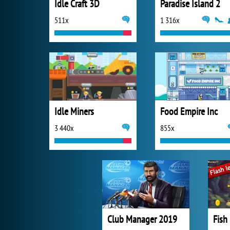
Idle Craft 3D
Paradise Island 2
511x
1 316x
Idle Miners
Food Empire Inc
3 440x
855x
Club Manager 2019
Fish