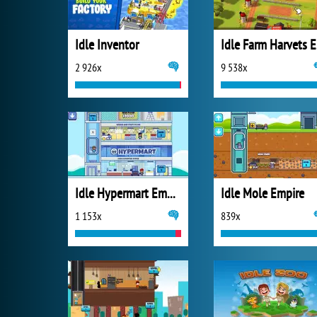
Idle Inventor
Id
2 926x
9 538x
Idle Hypermart Empire
Idle Mole Empire
1 153x
839x