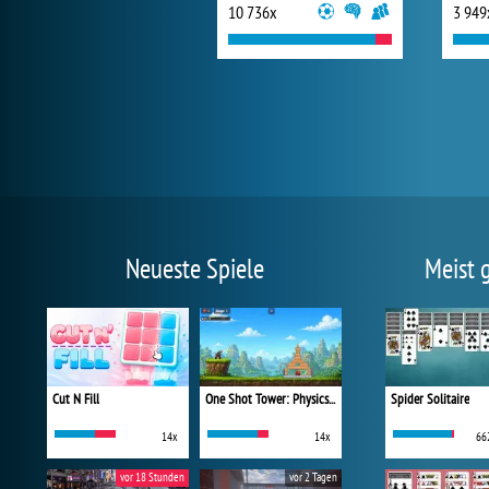
10 736x
3 949
Neueste Spiele
Meist 
Cut N Fill
One Shot Tower: Physics Destroyer
Spider Solitaire
14x
14x
66
vor 18 Stunden
vor 2 Tagen