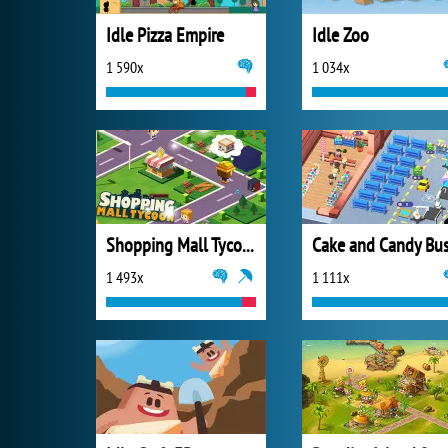
Idle Pizza Empire
Idle Zoo
1 590x
1 034x
Shopping Mall Tycoon
1 493x
1 111x