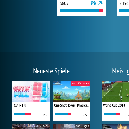
580x
2 196
Neueste Spiele
Meist 
vor 23 Stunden
Cut N Fill
One Shot Tower: Physics Destroyer
World Cup 2018
19x
27x
vor 2 Tagen
vor 3 Tagen