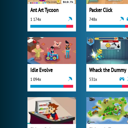
Ant Art Tycoon
Packer Click
1 174x
748x
Idle Evolve
Whack the Dummy
1 094x
531x