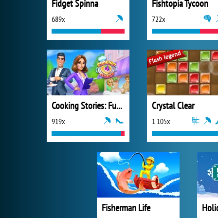
Fidget Spinna
Fishtopia Tycoon
689x
722x
Cooking Stories: Fun Cafe Game
Crystal Clear
919x
1 105x
Fisherman Life