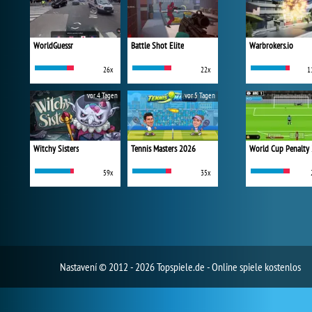
WorldGuessr
Battle Shot Elite
Warbrokers.io
26x
22x
1
vor 4 Tagen
vor 5 Tagen
Witchy Sisters
Tennis Masters 2026
World Cup Penalty
59x
35x
Nastavení
© 2012 - 2026 Topspiele.de - Online spiele kostenlos