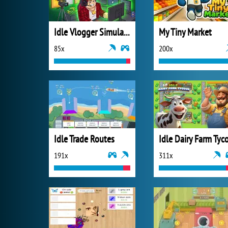
Idle Vlogger Simulator
My Tiny Market
85x
200x
Idle Trade Routes
191x
311x