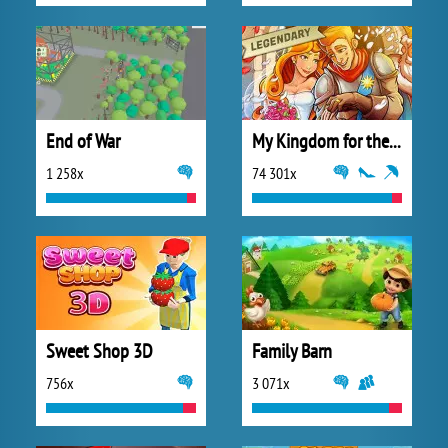
End of War
My Kingdom for the Princess Vollversion
1 258x
74 301x
Sweet Shop 3D
Family Barn
756x
3 071x