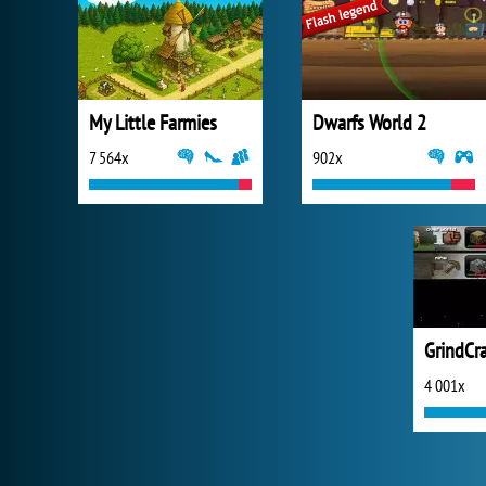
My Little Farmies
Dwarfs World 2
7 564x
902x
GrindCra
4 001x