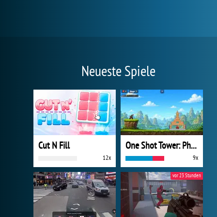
Neueste Spiele
Cut N Fill
One Shot Tower: Physics Destroyer
12x
9x
vor 23 Stunden