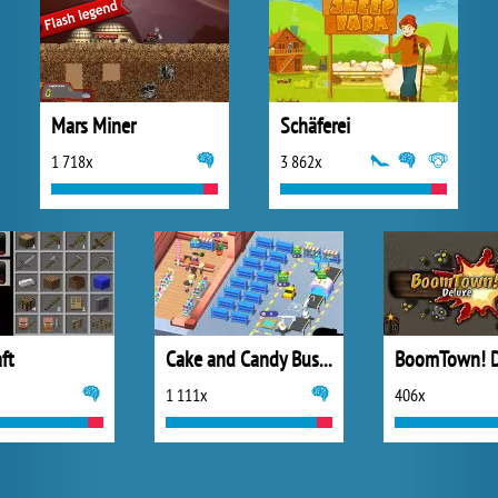
Mars Miner
Schäferei
1 718x
3 862x
ft
Cake and Candy Business Tycoon
BoomTown! D
1 111x
406x