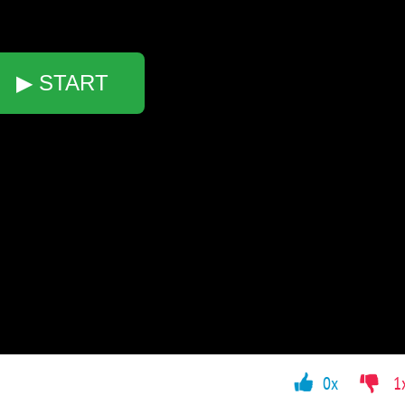
▶ START
0x
1