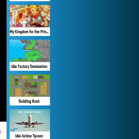
My Kingdom for the Princess Vollversion
Idle Factory Domination
Building Rush
x
Idle Airline Tycoon