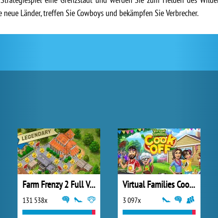
e neue Länder, treffen Sie Cowboys und bekämpfen Sie Verbrecher.
Farm Frenzy 2 Full Version
Virtual Families Cook Off
131 538x
3 097x