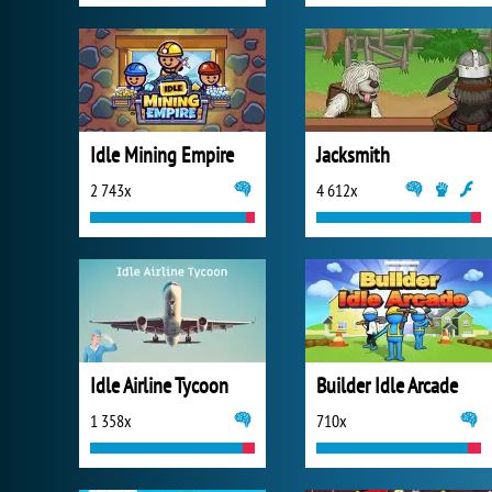
Idle Mining Empire
Jacksmith
2 743x
4 612x
Idle Airline Tycoon
Builder Idle Arcade
1 358x
710x