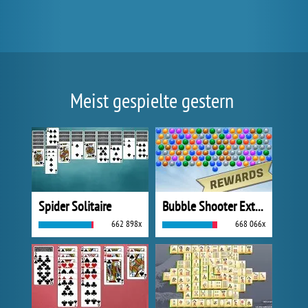
Meist gespielte gestern
Spider Solitaire
Bubble Shooter Extreme
662 898x
668 066x