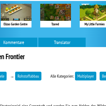
Elizas Garden Centre
Tzared
My Little Farmies
Kommentare
Translator
n Frontier
ele
→
Rohstoffabbau
Alle Kategorien:
Multiplayer
Be
Strategiespiel eine Grenzstadt und werden Sie zum Helden des Wilden