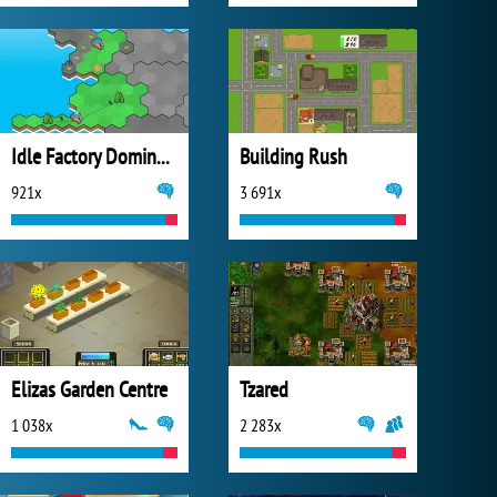
Idle Factory Domination
Building Rush
921x
3 691x
Elizas Garden Centre
Tzared
1 038x
2 283x