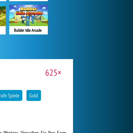
Builder Idle Arcade
625×
rufe Spiele
Gold
 Westens. Verwalten Sie Ihre Farm,