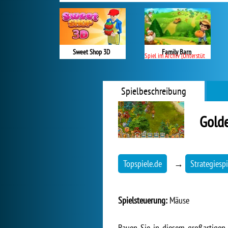
Sweet Shop 3D
Family Barn
Spiel im Archiv (Unterstützung beendet)
Spielbeschreibung
Golde
Topspiele.de
→
Strategiespi
Spielsteuerung:
Mäuse
Bauen Sie in diesem großartigen 