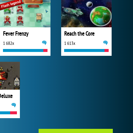
Fever Frenzy
Reach the Core
1 682x
1 613x
eluxe