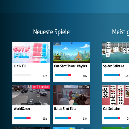
Neueste Spiele
Meist 
Cut N Fill
One Shot Tower: Physics Destroyer
Spider Solitaire
12x
10x
66
vor 3 Stunden
vor 1 Tag
WorldGuessr
Battle Shot Elite
Cat Solitaire
10x
12x
2