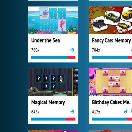
Under the Sea
F
780x
784x
Magical Memory
Birthday Cakes Me
648x
417x