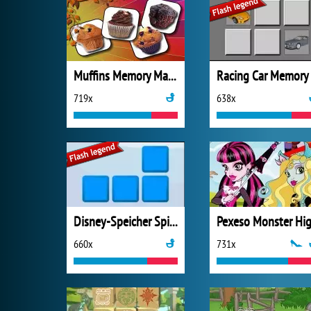
Muffins Memory Match
Racing Car Memory
719x
638x
Disney-Speicher Spiel
Pexeso Monster Hi
660x
731x