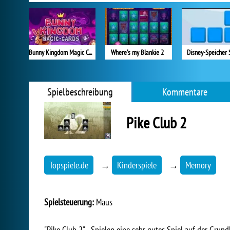
Bunny Kingdom Magic Cards
Where's my Blankie 2
Disney-Speicher 
Spielbeschreibung
Kommentare
Pike Club 2
Topspiele.de
→
Kinderspiele
→
Memory
Spielsteuerung:
Maus
"Pike Club 2" - Spielen eine sehr gutes Spiel auf der Grun