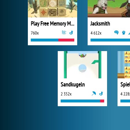
Play Free Memory Matching Temple Game
Jacksmith
760x
4 612x
Sandkugeln
2 352x
4 228