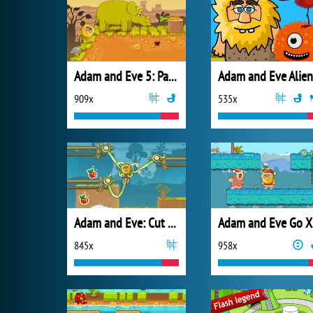
Adam and Eve 5: Part 2
Adam and Eve Alien
909x
535x
Adam and Eve: Cut the Ropes
A
845x
958x