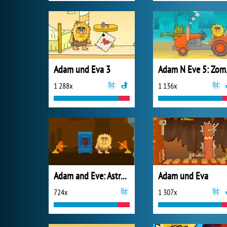
Adam und Eva 3
Ada
1 288x
1 136x
Adam and Eve: Astronaut
Adam und Eva
724x
1 307x