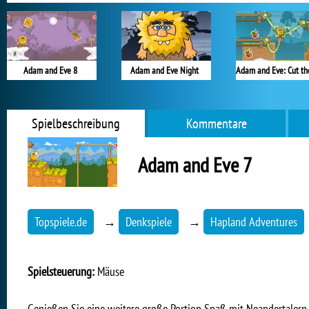
Adam and Eve 8
Adam and Eve Night
Spielbeschreibung
Kommentare
Adam and Eve 7
Topspiele.de
→
Denkspiele
→
Hapland Adventures
Spielsteuerung:
Mäuse
Genießen Sie eine weitere große Portion Spaß mit Neandertalern