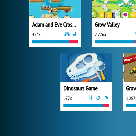
Adam and Eve Crossy River
Grow Valley
454x
2 276x
Dinosaurs Game
Gro
677x
1 287