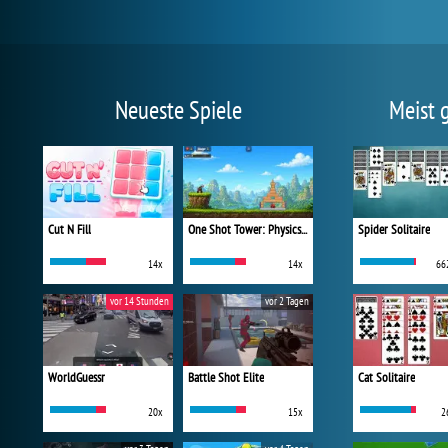
Neueste Spiele
Meist 
Cut N Fill
One Shot Tower: Physics Destroyer
Spider Solitaire
14x
14x
66
vor 14 Stunden
vor 2 Tagen
WorldGuessr
Battle Shot Elite
Cat Solitaire
20x
15x
2