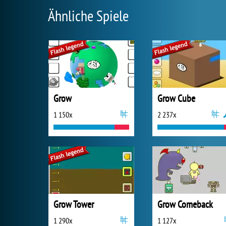
Ähnliche Spiele
Grow
Grow Cube
1 150x
2 237x
Grow Tower
Grow Comeback
1 290x
1 127x