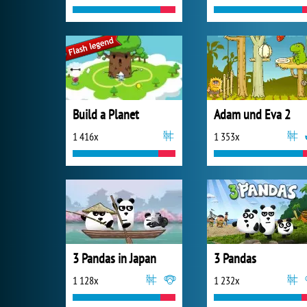
Build a Planet
Adam und Eva 2
1 416x
1 353x
3 Pandas in Japan
3 Pandas
1 128x
1 232x