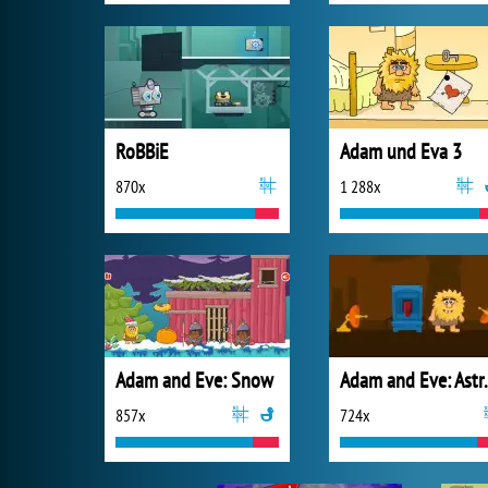
RoBBiE
Adam und Eva 3
870x
1 288x
Adam and Eve: Snow
Adam an
857x
724x