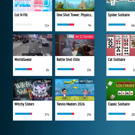
Cut N Fill
One Shot Tower: Physics Destroyer
Spider Solitaire
11x
9x
66
vor 21 Stunden
WorldGuessr
Battle Shot Elite
Cat Solitaire
8x
10x
2
vor 2 Tagen
vor 3 Tagen
Witchy Sisters
Tennis Masters 2026
Classic Solitaire
37x
29x
20