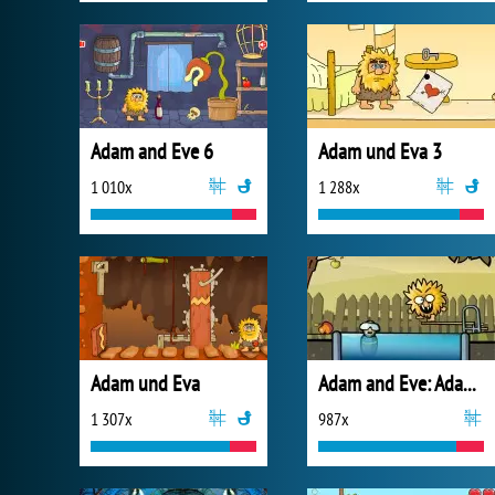
Adam and Eve 6
Adam und Eva 3
1 010x
1 288x
Adam und Eva
Adam and Eve: Adam the Ghost
1 307x
987x