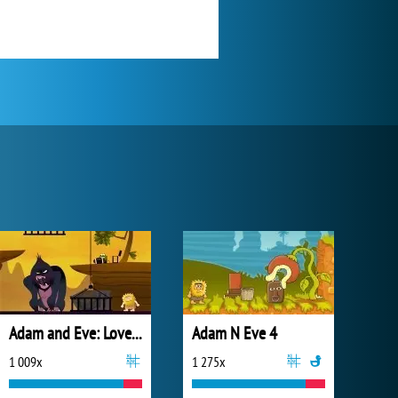
Adam and Eve: Love Quest
Adam N Eve 4
1 009x
1 275x