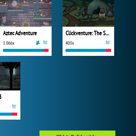
Aztec Adventure
Clickventure: The Secret Beneath
1 066x
403x
3