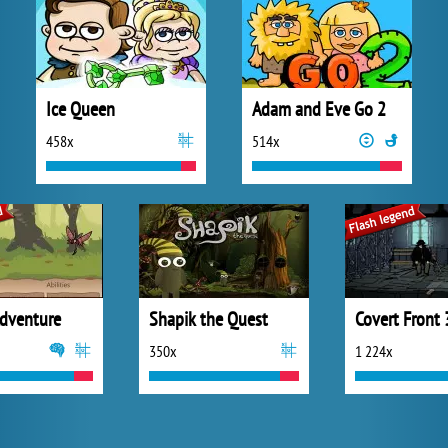
Ice Queen
Adam and Eve Go 2
458x
514x
Adventure
Shapik the Quest
Covert Front 
350x
1 224x