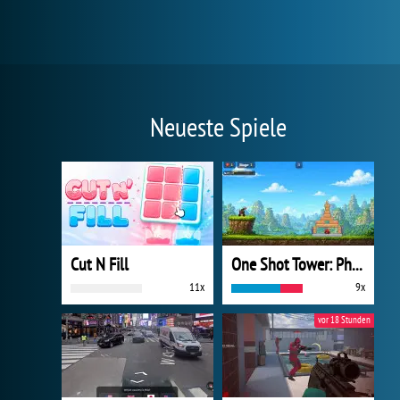
Neueste Spiele
Cut N Fill
One Shot Tower: Physics Destroyer
11x
9x
vor 18 Stunden