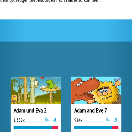
Adam und Eva 2
Adam and Eve 7
1 352x
914x