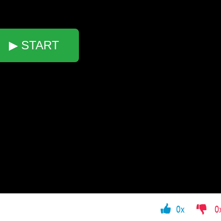
▶ START
0x
0