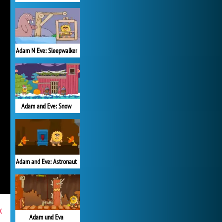
Adam N Eve: Sleepwalker
Adam and Eve: Snow
Adam and Eve: Astronaut
x
Adam und Eva