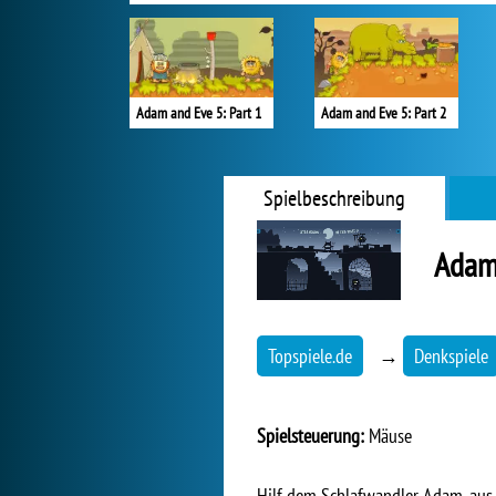
Adam and Eve 5: Part 1
Adam and Eve 5: Part 2
Spielbeschreibung
Adam
Topspiele.de
→
Denkspiele
Spielsteuerung:
Mäuse
Hilf dem Schlafwandler Adam, au