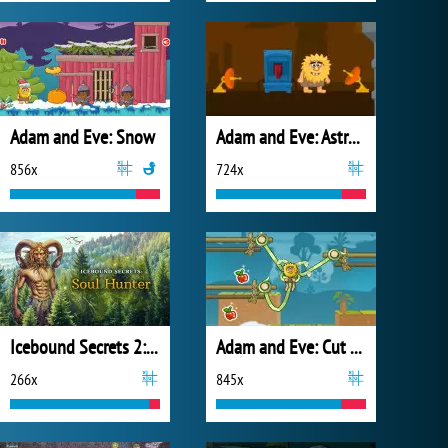
Adam and Eve: Snow
Adam and Eve: Astronaut
856x
724x
Icebound Secrets 2: Soul Hunter
Adam and Eve: Cut the Ropes
266x
845x