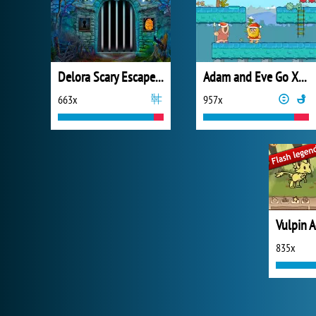
Delora Scary Escape: Mysteries Adventure
Adam and Eve Go Xmas
663x
957x
Vulpin 
835x