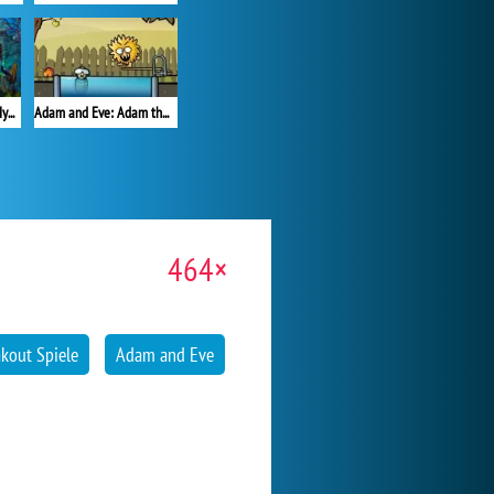
Delora Scary Escape: Mysteries Adventure
Adam and Eve: Adam the Ghost
464×
kout Spiele
Adam and Eve