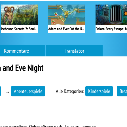
Icebound Secrets 2: Soul Hunter
Adam and Eve: Cut the Ropes
Kommentare
Translator
 and Eve Night
→
Abenteuerspiele
Alle Kategorien:
Kinderspiele
Brea
s dem gruseligen Siebenbürgen nach Hause zu kommen.