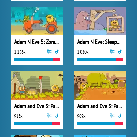
Adam N Eve 5: Zombies
Adam N Eve: Sleepwalker
1 136x
1 020x
Adam and Eve 5: Part 1
Adam and Eve 5: Part 2
913x
909x