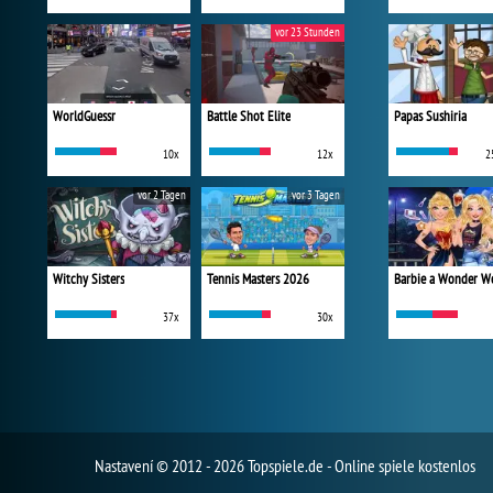
vor 23 Stunden
WorldGuessr
Battle Shot Elite
Papas Sushiria
10x
12x
2
vor 2 Tagen
vor 3 Tagen
Witchy Sisters
Tennis Masters 2026
37x
30x
Nastavení
© 2012 - 2026 Topspiele.de - Online spiele kostenlos