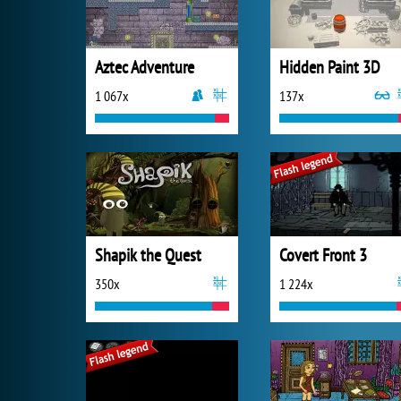
Aztec Adventure
Hidden Paint 3D
1 067x
137x
Shapik the Quest
Covert Front 3
350x
1 224x