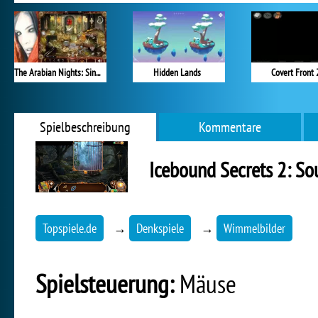
The Arabian Nights: Sindibad the Voyager
Hidden Lands
Covert Front 
Spielbeschreibung
Kommentare
Icebound Secrets 2: So
Topspiele.de
→
Denkspiele
→
Wimmelbilder
Spielsteuerung:
Mäuse