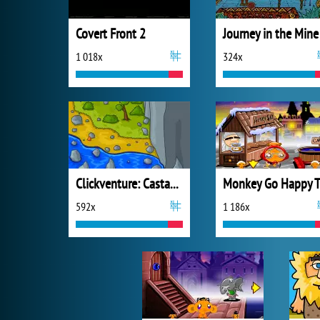
Covert Front 2
Journey in the Mine
1 018x
324x
Clickventure: Castaway
592x
1 186x