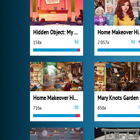
Hidden Object: My Hotel
Home Makeov
158x
2 057x
Home Makeover Hidden Object 2
Mar
716x
850x