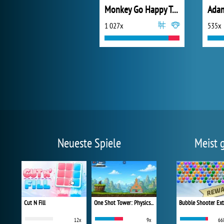
Monkey Go Happy Talisman
Adam
1 027x
535x
Neueste Spiele
Meist 
Cut N Fill
One Shot Tower: Physics Destroyer
Bubble Shooter Ex
12x
9x
66