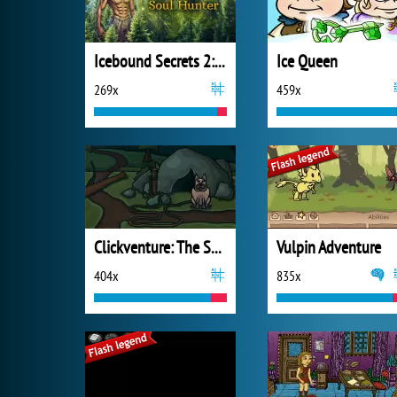
Icebound Secrets 2: Soul Hunter
Ice Queen
269x
459x
Clickventure: The Secret Beneath
Vulpin Adventure
404x
835x