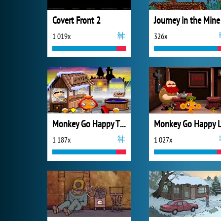
Covert Front 2
Journey in the Mine
1 019x
326x
Monkey Go Happy Thanksgiving
1 187x
1 027x