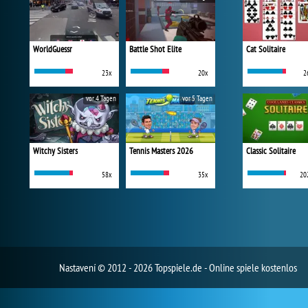
WorldGuessr
Battle Shot Elite
Cat Solitaire
23x
20x
2
vor 4 Tagen
vor 5 Tagen
Witchy Sisters
Tennis Masters 2026
Classic Solitaire
58x
35x
20
Nastavení
© 2012 - 2026 Topspiele.de - Online spiele kostenlos