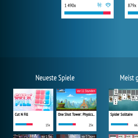
1 490x
879x
Neueste Spiele
Meist 
vor 11 Stunden
Cut N Fill
One Shot Tower: Physics Destroyer
Spider Solitaire
15x
25x
66
vor 1 Tag
vor 3 Tagen