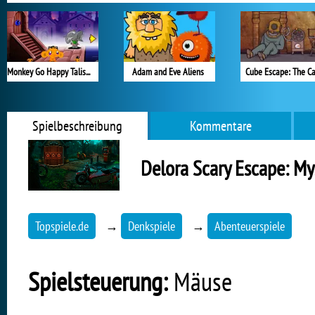
Monkey Go Happy Talisman
Adam and Eve Aliens
Cube Escape: The C
Spielbeschreibung
Kommentare
Delora Scary Escape: My
Topspiele.de
→
Denkspiele
→
Abenteuerspiele
Spielsteuerung:
Mäuse