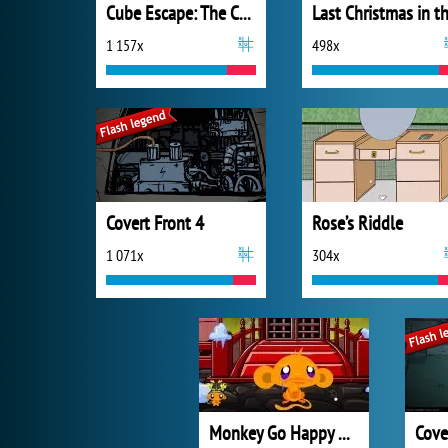
Cube Escape: The Cave
1 157x
498x
Covert Front 4
Rose’s Riddle
1 071x
304x
Monkey Go Happy Ninjas 3
Cove