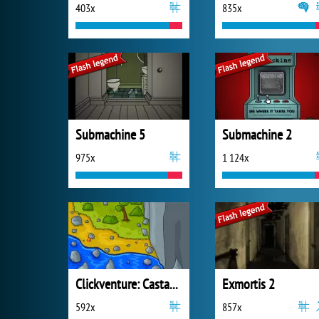
403x
835x
Submachine 5
Submachine 2
975x
1 124x
Clickventure: Castaway
Exmortis 2
592x
857x