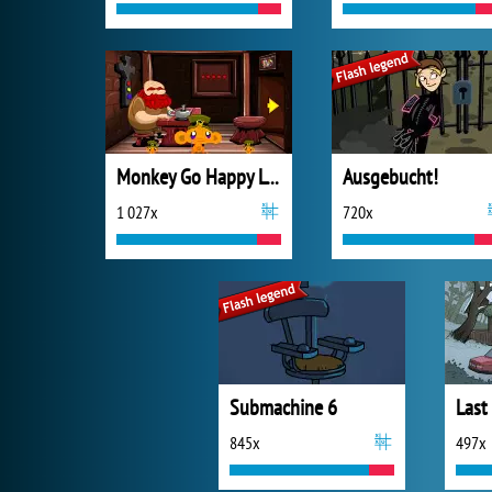
Monkey Go Happy Leprechauns
Ausgebucht!
1 027x
720x
Submachine 6
845x
497x