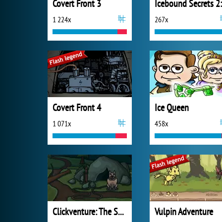
Covert Front 3
1 224x
267x
Covert Front 4
Ice Queen
1 071x
458x
Clickventure: The Secret Beneath
Vulpin Adventure