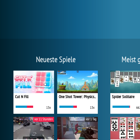
Neueste Spiele
Meist 
Cut N Fill
One Shot Tower: Physics Destroyer
Spider Solitaire
13x
13x
66
vor 11 Stunden
vor 1 Tag