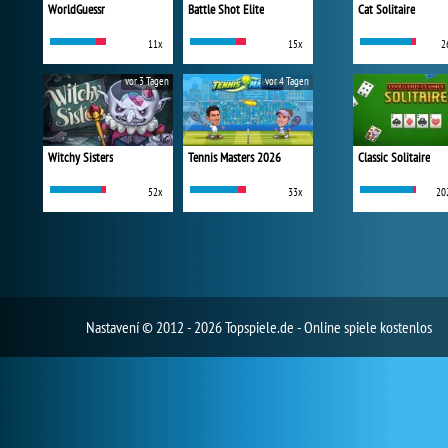
WorldGuessr
Battle Shot Elite
Cat Solitaire
11x
15x
2
vor 3 Tagen
vor 4 Tagen
Witchy Sisters
Tennis Masters 2026
Classic Solitaire
52x
33x
20
Nastavení
© 2012 - 2026 Topspiele.de - Online spiele kostenlos