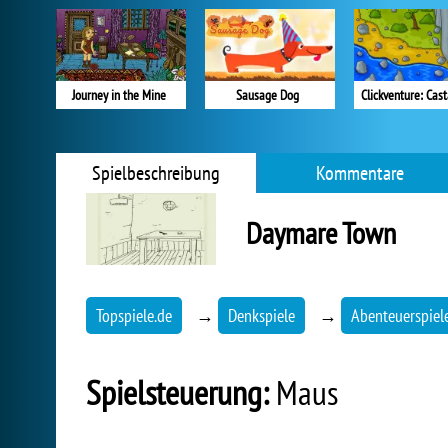
Journey in the Mine
Sausage Dog
Clickventure: Cas
Spielbeschreibung
Kommentare
Daymare Town
Topspiele.de
→
Denkspiele
→
Abenteuerspiel
Spielsteuerung:
Maus