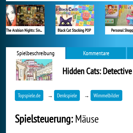
The Arabian Nights: Sindibad the Voyager
Black Cat Stacking POP
Personal Shop
Spielbeschreibung
Kommentare
Hidden Cats: Detective
Topspiele.de
→
Denkspiele
→
Wimmelbilder
Spielsteuerung:
Mäuse