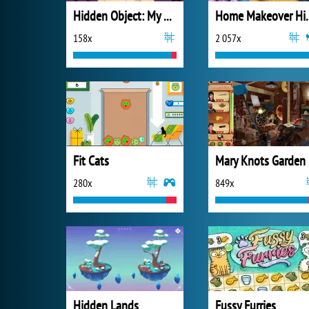
Hidden Object: My Hotel
Home Makeov
158x
2 057x
Fit Cats
Mar
280x
849x
Hidden Lands
Fussy Furries