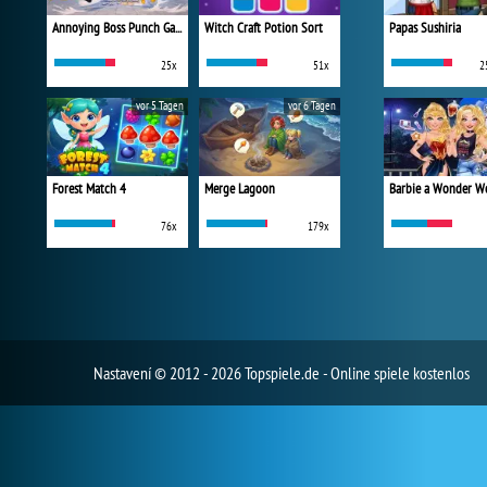
Annoying Boss Punch Game
Witch Craft Potion Sort
Papas Sushiria
25x
51x
2
vor 5 Tagen
vor 6 Tagen
Forest Match 4
Merge Lagoon
76x
179x
Nastavení
© 2012 - 2026 Topspiele.de - Online spiele kostenlos