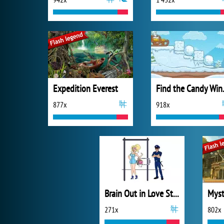
Expedition Everest
Find 
877x
918x
Brain Out in Love Story
271x
802x