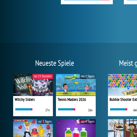
Neueste Spiele
Meist 
vor 23 Stunden
vor 2 Tagen
Witchy Sisters
Tennis Masters 2026
Bubble Shooter Ex
27x
26x
66
vor 3 Tagen
vor 4 Tagen