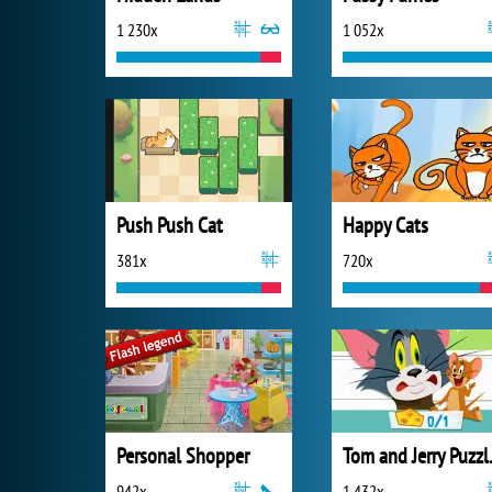
1 230x
1 052x
Push Push Cat
Happy Cats
381x
720x
Personal Shopper
Tom an
942x
1 432x