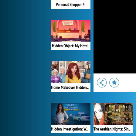
Personal Shopper 4
Hidden Object: My Hotel
Home Makeover Hidden Object
Hidden Investigation: Who Did It?
The Arabian Nights: Sindibad the Voyager