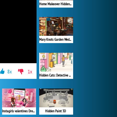
Home Makeover Hidden Object 2
Mary Knots Garden Wedding Hidden Object
8x
1x
Hidden Cats: Detective Agency
Hidden Paint 3D
Instagirls valentines Dress up