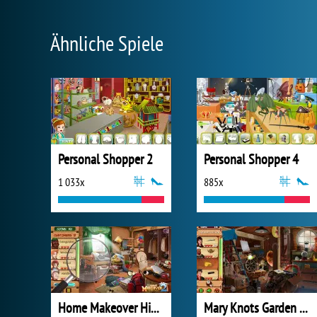
Ähnliche Spiele
Personal Shopper 2
Personal Shopper 4
1 033x
885x
Home Makeover Hidden Object 2
Mary Knots Garden Wedding Hidden Object