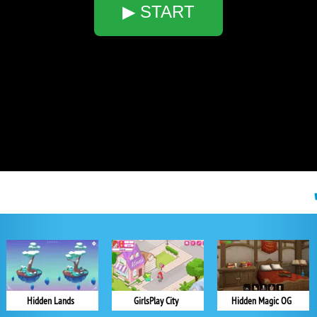
▶ START
Hidden Lands
GirlsPlay City
Hidden Magic OG