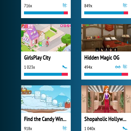
716x
849x
GirlsPlay City
Hidden Magic OG
1 023x
494x
Find the Candy Winter
Shopaholic Hollywood
918x
1 040x