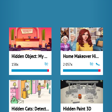
Hidden Object: My Hotel
Home Makeover Hidden Object
158x
2 057x
Hidden Cats: Detective Agency
Hidden Paint 3D