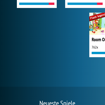
Room Or
762x
Neueste Spiele