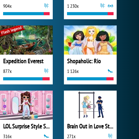
904x
1 230x
Expedition Everest
Shopaholic: Rio
877x
1 126x
LOL Surprise Style Studio
Brain Out in Love Story
316x
271x