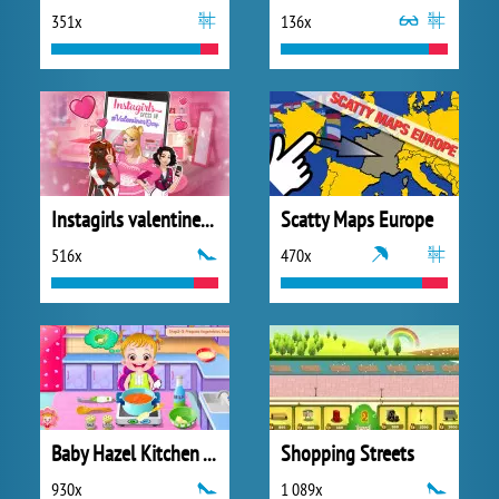
351x
136x
Instagirls valentines Dress up
Scatty Maps Europe
516x
470x
Baby Hazel Kitchen Time
Shopping Streets
930x
1 089x