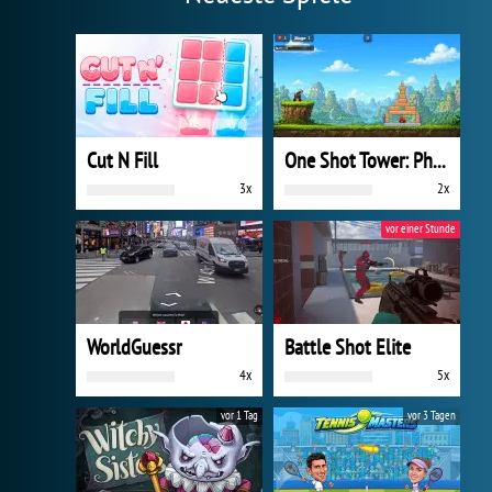
Cut N Fill
One Shot Tower: Physics Destroyer
3x
2x
vor einer Stunde
WorldGuessr
Battle Shot Elite
4x
5x
vor 1 Tag
vor 3 Tagen