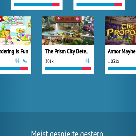
dering Is Fun
The Prism City Detective
301x
1 031x
Meist gespielte gestern