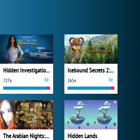
Hidden Investigation: Who Did It?
Icebound Secrets 2: Soul Hunter
727x
265x
The Arabian Nights: Sindibad the Voyager
Hidden Lands