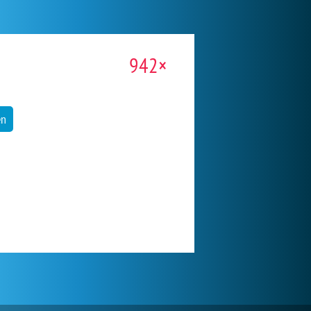
942×
en