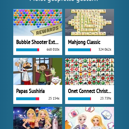
Bubble Shooter Extreme
Mahjong Classic
668 010x
324 062x
Papas Sushiria
Onet Connect Christmas
25 154x
23 739x