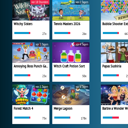
vor 18 Stunden
vor 2 Tagen
Witchy Sisters
Tennis Masters 2026
Bubble Shooter Ex
27x
26x
66
vor 3 Tagen
vor 4 Tagen
Annoying Boss Punch Game
Witch Craft Potion Sort
Papas Sushiria
23x
50x
2
vor 5 Tagen
vor 6 Tagen
Forest Match 4
Merge Lagoon
75x
178x