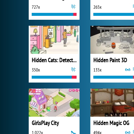
727x
265x
Hidden Cats: Detective Agency
Hidden Paint 3D
350x
135x
GirlsPlay City
Hidden Magic OG
1 022x
494x