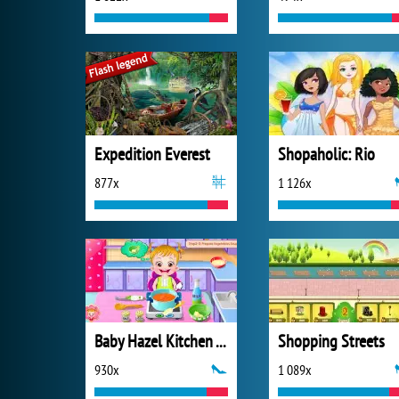
Expedition Everest
Shopaholic: Rio
877x
1 126x
Baby Hazel Kitchen Time
Shopping Streets
930x
1 089x