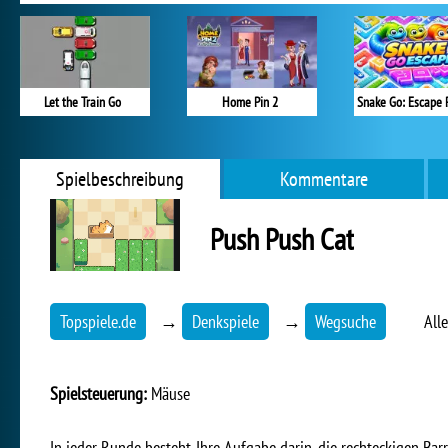
Let the Train Go
Home Pin 2
Snake Go: Escape 
Spielbeschreibung
Kommentare
Push Push Cat
Topspiele.de
→
Denkspiele
→
Wegsuche
All
Spielsteuerung:
Mäuse
In jeder Runde besteht Ihre Aufgabe darin, die rechteckigen Bar