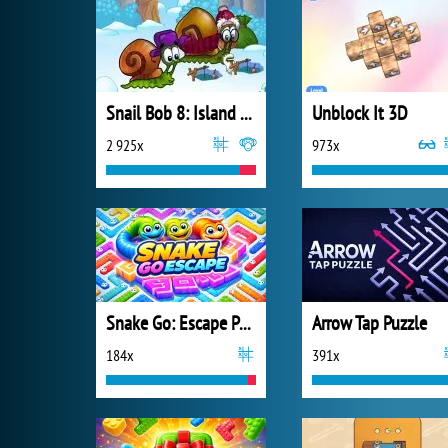
Snail Bob 8: Island Story
Unblock It 3D
2 925x
973x
Snake Go: Escape Puzzle
Arrow Tap Puzzle
184x
391x