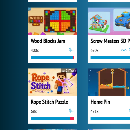
Wood Blocks Jam
S
400x
670x
vor 28 Tagen
Rope Stitch Puzzle
Home Pin
68x
471x