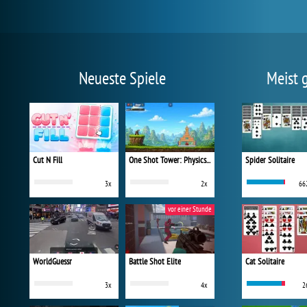
Neueste Spiele
Meist 
Cut N Fill
One Shot Tower: Physics Destroyer
Spider Solitaire
3x
2x
66
vor einer Stunde
WorldGuessr
Battle Shot Elite
Cat Solitaire
3x
4x
2