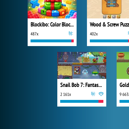
Blockibo: Color Blocks
Wood & Screw Puzz
487x
402x
Snail Bob 7: Fantasy Story
Gold
2 161x
9 663