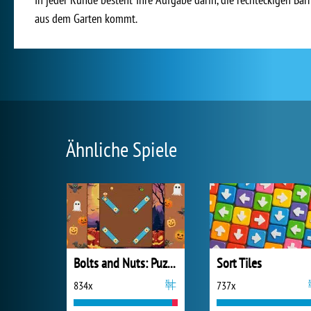
aus dem Garten kommt.
Ähnliche Spiele
Bolts and Nuts: Puzzle
Sort Tiles
834x
737x