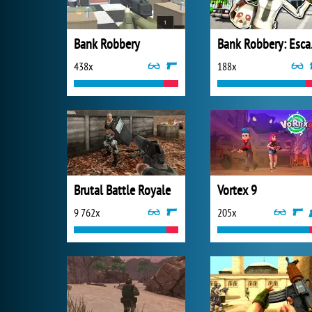
Bank Robbery
Ban
438x
188x
Brutal Battle Royale
Vortex 9
9 762x
205x