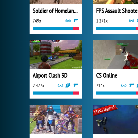
Soldier of Homeland: Sahara
FPS Assault Shoote
749x
1 271x
Airport Clash 3D
CS Online
2 477x
714x