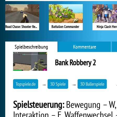
Road Chase: Shooter Realistic Guns
Battalion Commander
Ninja Clash Her
Spielbeschreibung
Kommentare
Bank Robbery 2
Topspiele.de
→
3D Spiele
→
3D Ballerspiele
Spielsteuerung:
Bewegung – W, A
Interaktion – E, Waffenwechsel 