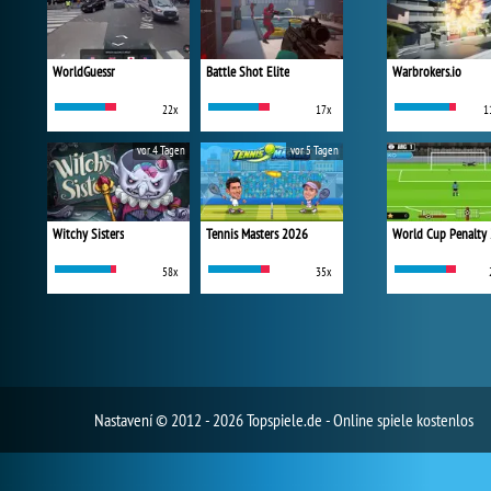
WorldGuessr
Battle Shot Elite
Warbrokers.io
22x
17x
1
vor 4 Tagen
vor 5 Tagen
Witchy Sisters
Tennis Masters 2026
World Cup Penalty
58x
35x
Nastavení
© 2012 - 2026 Topspiele.de - Online spiele kostenlos