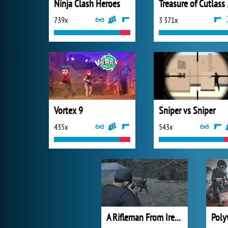
Ninja Clash Heroes
Trea
739x
3 371x
Vortex 9
Sniper vs Sniper
435x
543x
A Rifleman From Ireland
Poly