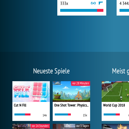
333x
4 344
Neueste Spiele
Meist 
vor 28 Minuten
Cut N Fill
One Shot Tower: Physics Destroyer
World Cup 2018
14x
15x
vor 24 Stunden
vor 3 Tagen