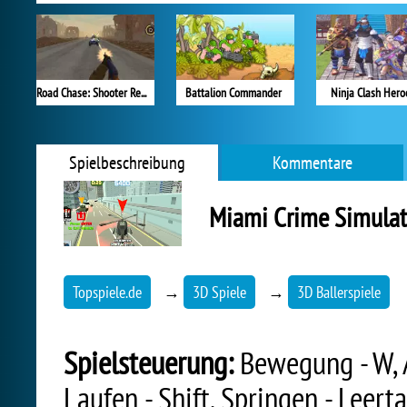
Road Chase: Shooter Realistic Guns
Battalion Commander
Ninja Clash Hero
Spielbeschreibung
Kommentare
Miami Crime Simulat
Topspiele.de
→
3D Spiele
→
3D Ballerspiele
Spielsteuerung:
Bewegung - W, A
Laufen - Shift, Springen - Leert