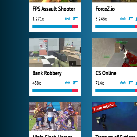
FPS Assault Shooter
ForceZ.io
1 271x
5 246x
Bank Robbery
CS Online
438x
714x