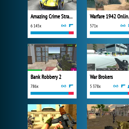
Amazing Crime Strange Stickman
Warfar
6 145x
571x
Bank Robbery 2
War Brokers
786x
5 378x