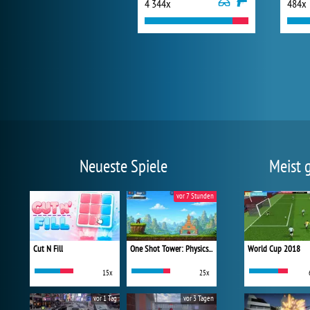
4 344x
484x
Neueste Spiele
Meist 
vor 7 Stunden
Cut N Fill
One Shot Tower: Physics Destroyer
World Cup 2018
15x
25x
vor 1 Tag
vor 3 Tagen