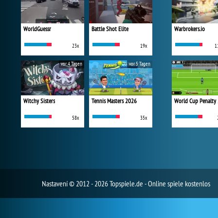
WorldGuessr
Battle Shot Elite
Warbrokers.io
23x
19x
1
vor 4 Tagen
vor 5 Tagen
Witchy Sisters
Tennis Masters 2026
World Cup Penalty
58x
35x
Nastavení
© 2012 - 2026 Topspiele.de - Online spiele kostenlos