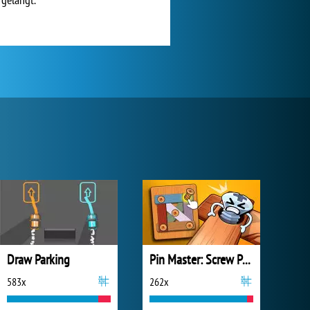
Draw Parking
Pin Master: Screw Puzzle Quest
583x
262x