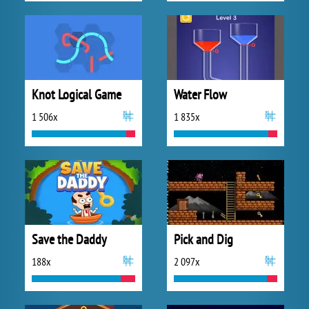
Knot Logical Game
Water Flow
1 506x
1 835x
Save the Daddy
Pick and Dig
188x
2 097x