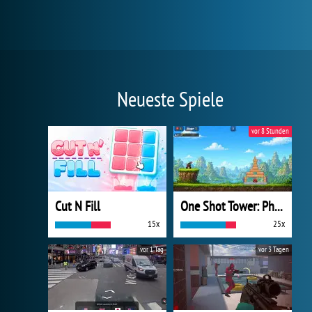
Neueste Spiele
vor 8 Stunden
Cut N Fill
One Shot Tower: Physics Destroyer
15x
25x
vor 1 Tag
vor 3 Tagen