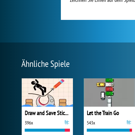
Ähnliche Spiele
Draw and Save Stickman
Let the Train Go
396x
543x