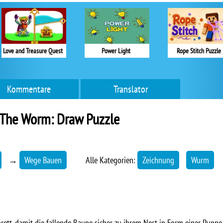
Love and Treasure Quest
Power Light
Rope Stitch Puzzle
Kommentare
Translator
 The Worm: Draw Puzzle
→
Wege Bauen
Alle Kategorien:
Zeichnung
Wurm
rett, damit die fallende Raupe sicher zu ihrem Nest in Form einer Puppe