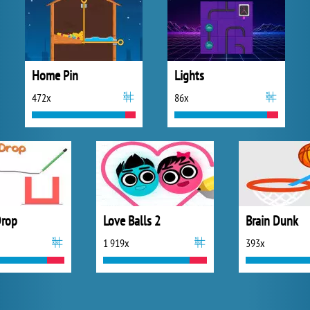
Home Pin
Lights
472x
86x
Drop
Love Balls 2
Brain Dunk
1 919x
393x