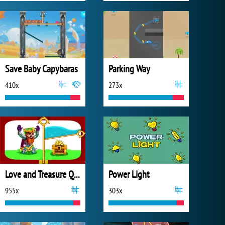
Save Baby Capybaras
Parking Way
410x
273x
Love and Treasure Quest
Power Light
955x
303x