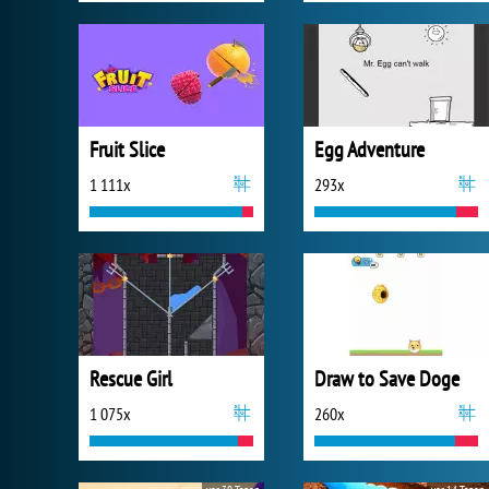
Fruit Slice
Egg Adventure
1 111x
293x
Rescue Girl
Draw to Save Doge
1 075x
260x