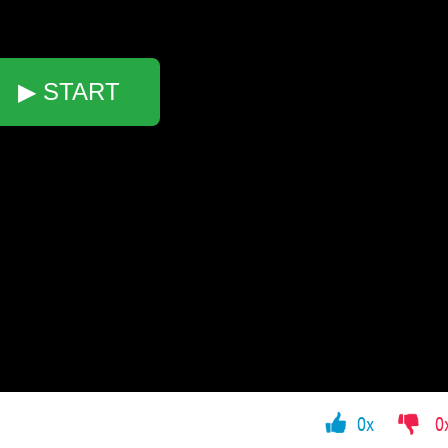
▶ START
0x
0