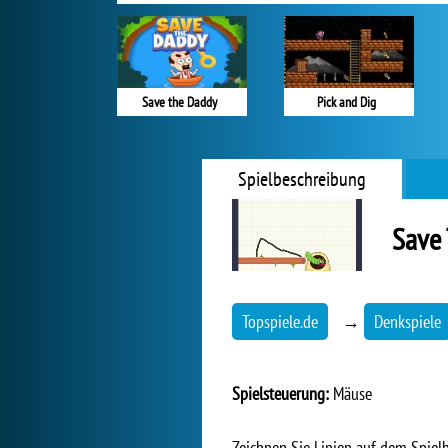
Save the Daddy
Pick and Dig
Spielbeschreibung
Save
Topspiele.de
→
Denkspiele
Spielsteuerung:
Mäuse
Zeichnen Sie Linien auf dem Spielb