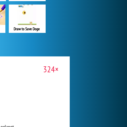
Draw to Save Doge
324×
 gelangt.