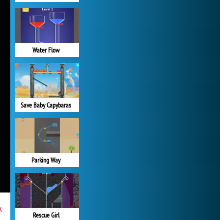
Water Flow
Save Baby Capybaras
Parking Way
x
Rescue Girl