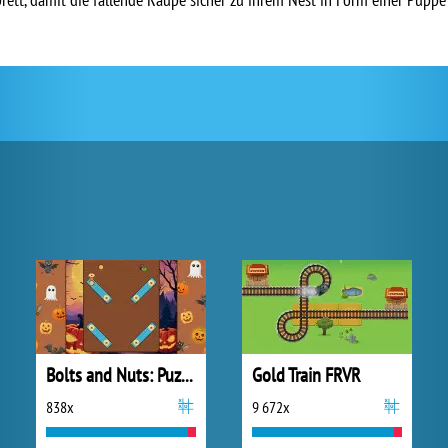
Bolts and Nuts: Puzzle
Gold Train FRVR
838x
9 672x