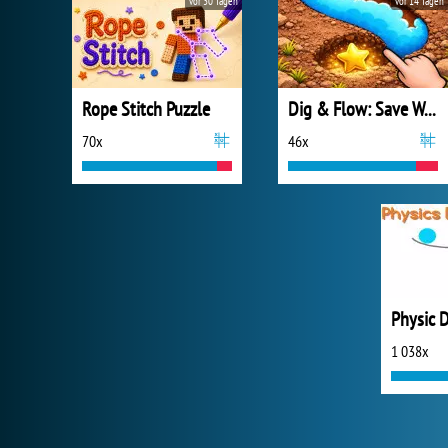
vor 30 Tagen
vor 14 Tagen
Rope Stitch Puzzle
Dig & Flow: Save Water
70x
46x
Physic 
1 038x