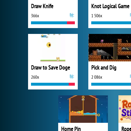
Draw Knife
Knot Logical Game
366x
1 506x
Draw to Save Doge
Pick and Dig
260x
2 086x
Home Pin
Rope