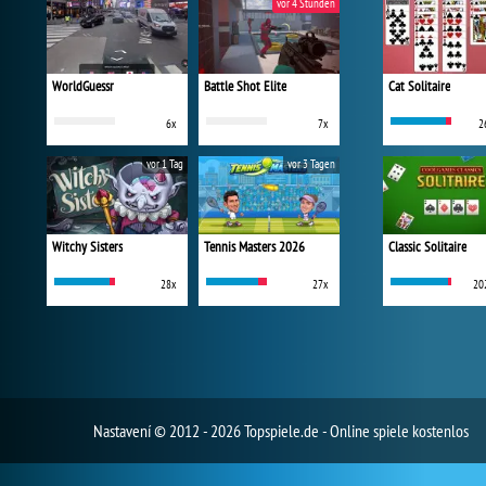
vor 4 Stunden
WorldGuessr
Battle Shot Elite
Cat Solitaire
6x
7x
2
vor 1 Tag
vor 3 Tagen
Witchy Sisters
Tennis Masters 2026
Classic Solitaire
28x
27x
20
Nastavení
© 2012 - 2026 Topspiele.de - Online spiele kostenlos