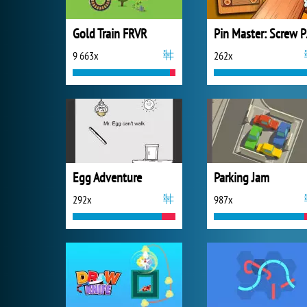
Gold Train FRVR
Pin M
9 663x
262x
Egg Adventure
Parking Jam
292x
987x