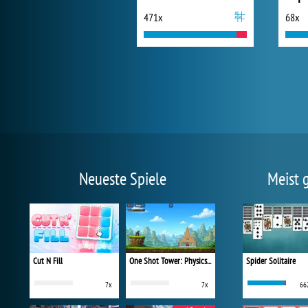
471x
68x
Neueste Spiele
Meist 
Cut N Fill
One Shot Tower: Physics Destroyer
Spider Solitaire
7x
7x
66