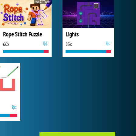
vor 27 Tagen
Rope Stitch Puzzle
Lights
66x
83x