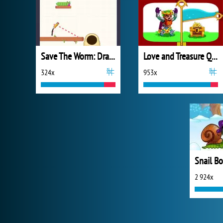
Save The Worm: Draw Puzzle
Love and Treasure Quest
324x
953x
2 924x