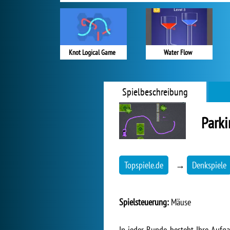
Knot Logical Game
Water Flow
Spielbeschreibung
Parki
Topspiele.de
→
Denkspiele
Spielsteuerung:
Mäuse
In jeder Runde besteht Ihre Aufg