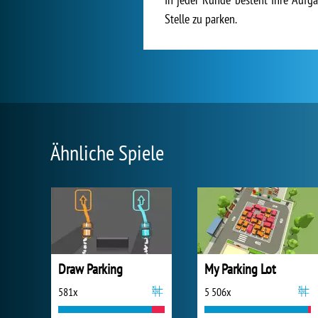
Stelle zu parken.
Ähnliche Spiele
Draw Parking
My Parking Lot
581x
5 506x