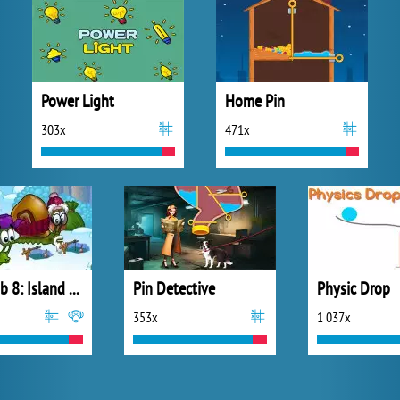
Power Light
Home Pin
303x
471x
Snail Bob 8: Island Story
Pin Detective
Physic Drop
353x
1 037x