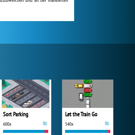
Sort Parking
Let the Train Go
600x
540x