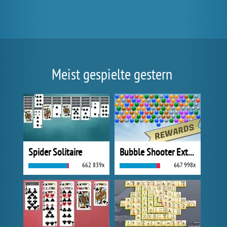
Meist gespielte gestern
Spider Solitaire
Bubble Shooter Extreme
662 839x
667 998x