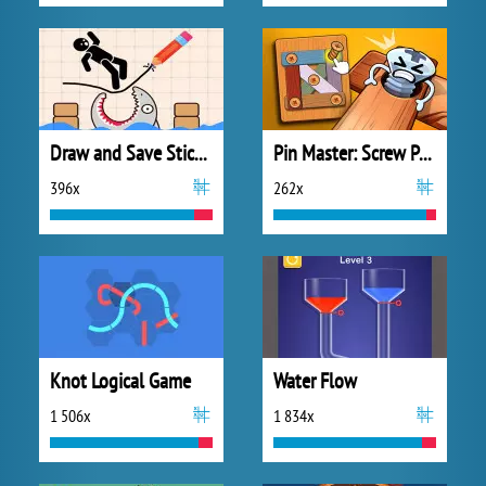
Draw and Save Stickman
Pin Master: Screw Puzzle Quest
396x
262x
Knot Logical Game
Water Flow
1 506x
1 834x