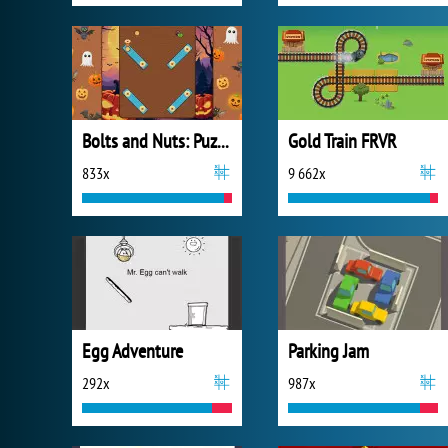
Bolts and Nuts: Puzzle
Gold Train FRVR
833x
9 662x
Egg Adventure
Parking Jam
292x
987x