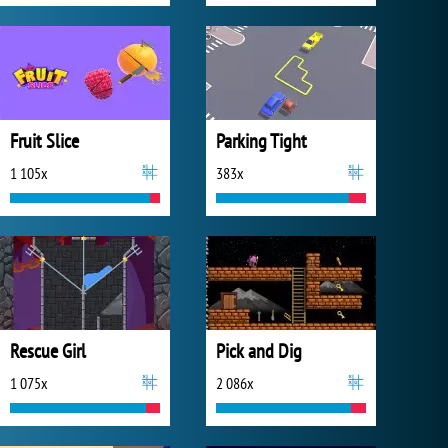
Fruit Slice
Parking Tight
1 105x
383x
Rescue Girl
Pick and Dig
1 075x
2 086x