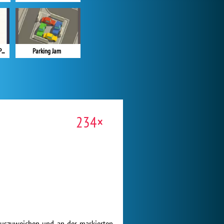
Save The Worm: Draw Puzzle
Parking Jam
234×
 auszuweichen und an der markierten