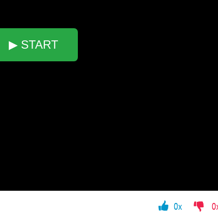
▶ START
0x
0