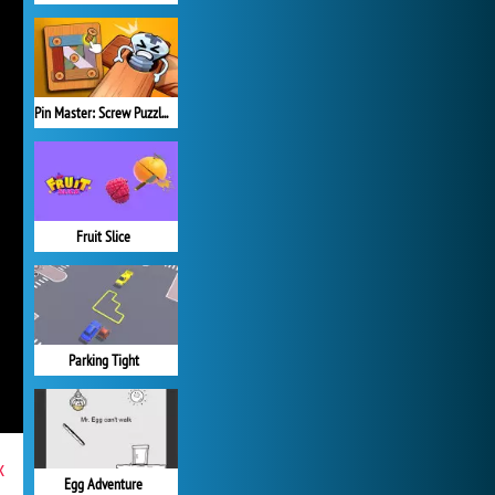
Pin Master: Screw Puzzle Quest
Fruit Slice
Parking Tight
x
Egg Adventure