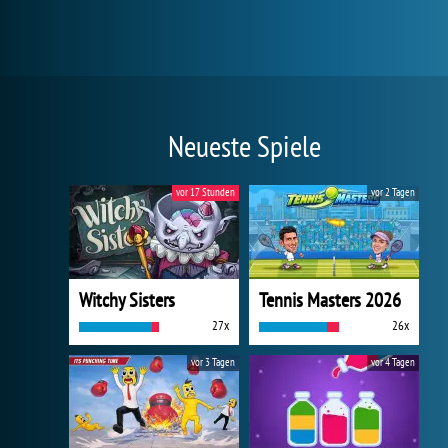
Neueste Spiele
vor 17 Stunden
vor 2 Tagen
Witchy Sisters
Tennis Masters 2026
27x
26x
vor 3 Tagen
vor 4 Tagen