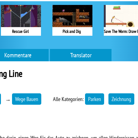
Rescue Girl
Pick and Dig
Kommentare
Translator
ng Line
→
Wege Bauen
Alle Kategorien:
Parken
Zeichnung
abe darin, einen Weg für das Auto zu zeichnen, um allen Hindernissen