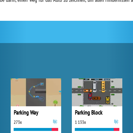
Parking Way
Parking Block
273x
1 133x