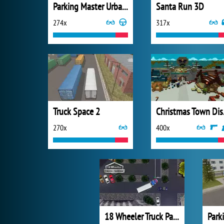
Parking Master Urban Challenges
Santa Run 3D
274x
317x
Truck Space 2
Chr
270x
400x
18 Wheeler Truck Parking
Park