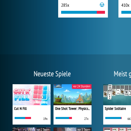
285x
410x
Neueste Spiele
Meist 
vor 24 Stunden
Cut N Fill
One Shot Tower: Physics Destroyer
Spider Solitaire
19x
27x
66
vor 2 Tagen
vor 3 Tagen