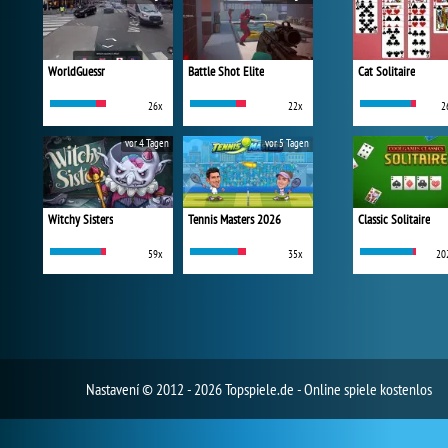
WorldGuessr
Battle Shot Elite
Cat Solitaire
26x
22x
2
vor 4 Tagen
vor 5 Tagen
Witchy Sisters
Tennis Masters 2026
Classic Solitaire
59x
35x
20
Nastavení
© 2012 - 2026 Topspiele.de - Online spiele kostenlos