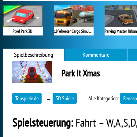
Pixel Park 3D
18 Wheeler Cargo Simulator 2
Spielbeschreibung
Kommentare
Park It Xmas
Topspiele.de
→
3D Spiele
Alle Kategorien:
Rennsp
Spielsteuerung:
Fahrt – W,A,S,D