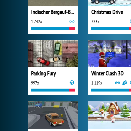
Indischer Bergauf-Bus-Simulator 3D
Christmas Drive
1 742x
723x
Parking Fury
Winter Clash 3D
997x
1 119x