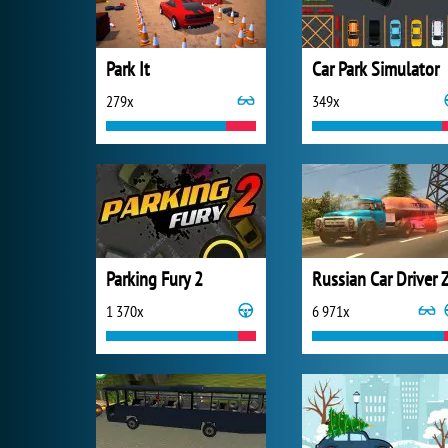
Park It
Car Park Simulator
279x
349x
Parking Fury 2
1 370x
6 971x