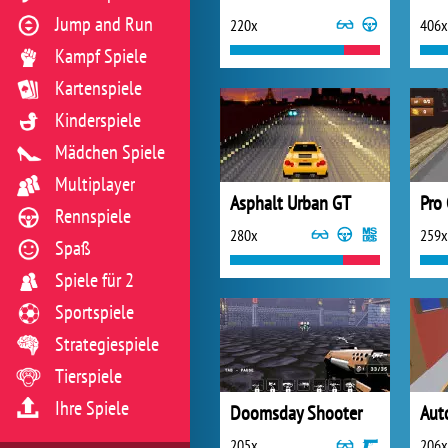
Jump and Run
220x
406x
Kampf Spiele
Kartenspiele
Kinderspiele
Mädchen Spiele
Multiplayer
Asphalt Urban GT
Rennspiele
280x
259x
Spaß
Spiele für 2
Sportspiele
Strategiespiele
Tierspiele
Ihre Spiele
Doomsday Shooter
205x
206x