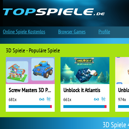
Online Spiele Kostenlos
Browser Games
Profile
3D Spiele - Populäre Spiele
Screw Masters 3D Puzzle
Unblock it Atlantis
Unblo
681x
661x
974x
3D Spiele 