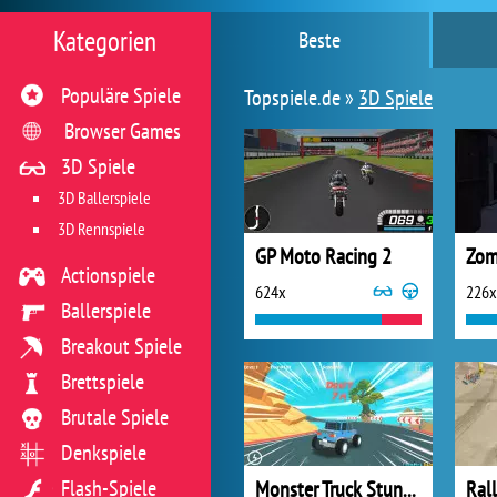
Kategorien
Beste
Populäre Spiele
Topspiele.de »
3D Spiele
Browser Games
3D Spiele
3D Ballerspiele
3D Rennspiele
GP Moto Racing 2
Actionspiele
624x
226x
Ballerspiele
Breakout Spiele
Brettspiele
Brutale Spiele
Denkspiele
Flash-Spiele
Monster Truck Stunts Pro
Rall