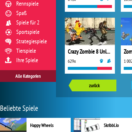
Rennspiele
Spaß
Spiele für 2
Sportspiele
Strategiespiele
Tierspiele
Crazy Zombie 8 Unlocked
Zom
Ihre Spiele
629x
1 00
Alle Kategorien
zurück
Beliebte Spiele
Happy Wheels
Skribbl.io