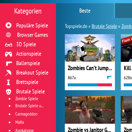
Kategorien
Beste
Populäre Spiele
Topspiele.de »
Brutale Spiele
»
Zombi
Browser Games
3D Spiele
Actionspiele
Ballerspiele
Zombies Can't Jump 2
Kill
Breakout Spiele
867x
628x
Brettspiele
Brutale Spiele
Zombie Spiele
Brutale Spiele ums Überleben
Carmageddon
Mafia
Zombie vs Janitor Game
Zom
Apokalypse