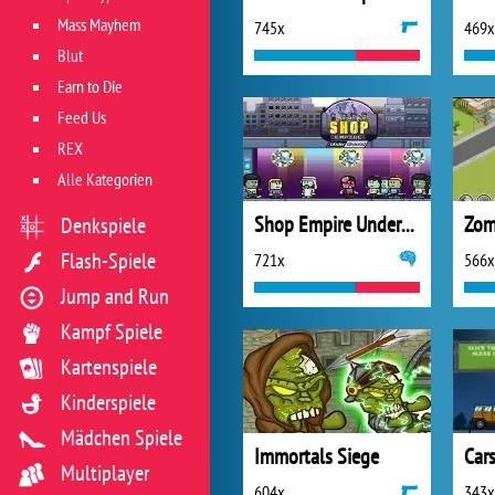
Mass Mayhem
745x
469x
Blut
Earn to Die
Feed Us
REX
Alle Kategorien
Shop Empire Underground
Zom
Denkspiele
Flash-Spiele
721x
566x
Jump and Run
Kampf Spiele
Kartenspiele
Kinderspiele
Mädchen Spiele
Immortals Siege
Car
Multiplayer
604x
343x