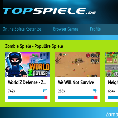
Online Spiele Kostenlos
Browser Games
Profile
Zombie Spiele - Populäre Spiele
World Z Defense - Zombie Defense
We Will Not Survive
742x
285x
664x
Zomb