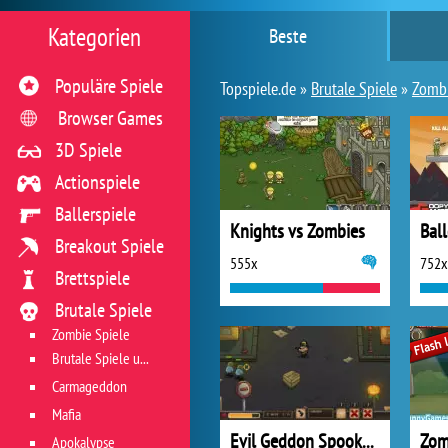
Kategorien
Beste
Populäre Spiele
Topspiele.de »
Brutale Spiele
»
Zombi
Browser Games
3D Spiele
Actionspiele
Ballerspiele
Knights vs Zombies
Bal
Breakout Spiele
555x
752x
Brettspiele
Brutale Spiele
Zombie Spiele
Brutale Spiele ums Überleben
Carmageddon
Mafia
Evil Geddon Spooky Max
Zom
Apokalypse