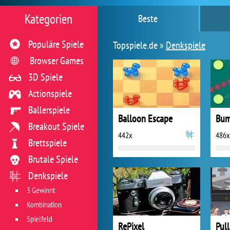
Kategorien
Beste
Populäre Spiele
Topspiele.de »
Denkspiele
Browser Games
3D Spiele
Actionspiele
Ballerspiele
Balloon Escape
Bum
Breakout Spiele
442x
486x
Brettspiele
Brutale Spiele
Denkspiele
3 Gewinnt
Kombination
Spielfeld
RePixel
Pull