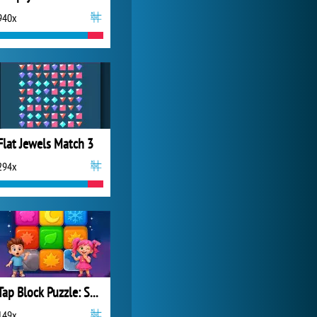
940x
Forge of Empires
20 587x
Flat Jewels Match 3
294x
Tap Block Puzzle: Smash Game
149x