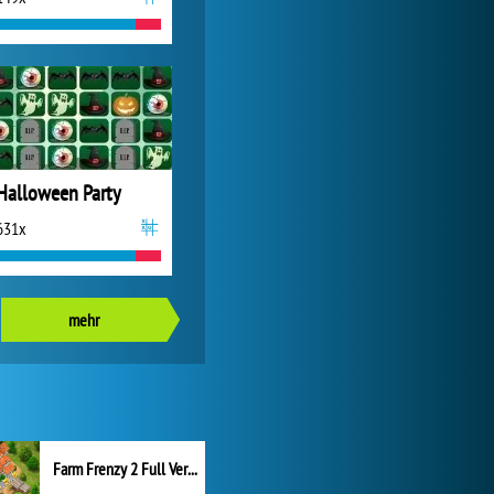
Halloween Party
631x
mehr
Farm Frenzy 2 Full Version