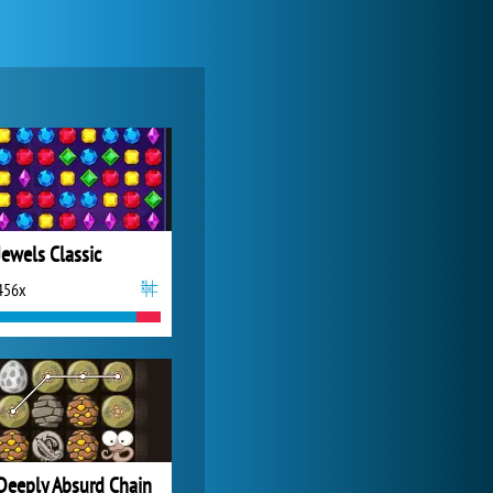
Zoo 2: Animal Park
3 845x
Jewels Classic
456x
My Free Zoo
9 355x
Deeply Absurd Chain