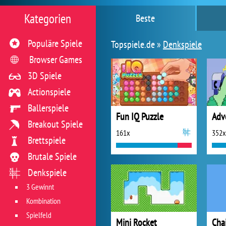
Kategorien
Beste
Populäre Spiele
Topspiele.de »
Denkspiele
Browser Games
3D Spiele
Actionspiele
Ballerspiele
Fun IQ Puzzle
Breakout Spiele
161x
352x
Brettspiele
Brutale Spiele
Denkspiele
3 Gewinnt
Kombination
Spielfeld
Mini Rocket