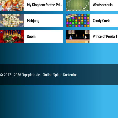
My Kingdom for the Princess Vollversion
Wordsoccer.io
Mahjong
Candy Crush
Doom
Prince of Persia 1
© 2012 - 2026 Topspiele.de - Online Spiele Kostenlos