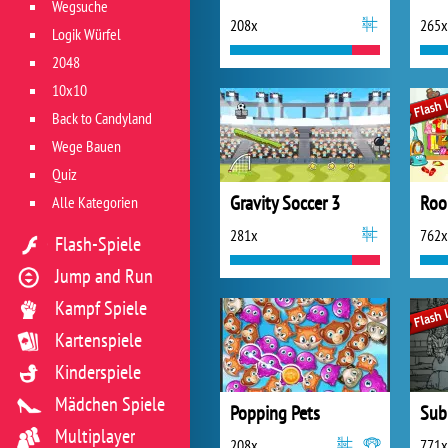
Wegsuche
208x
265x
Logik Würfel
2048
10x10
Back to Candyland
Wege Bauen
Quiz
Gravity Soccer 3
Roo
Alle Kategorien
281x
762x
Flash-Spiele
Jump and Run
Kampf Spiele
Kartenspiele
Kinderspiele
Mädchen Spiele
Popping Pets
Sub
Multiplayer
208x
771x