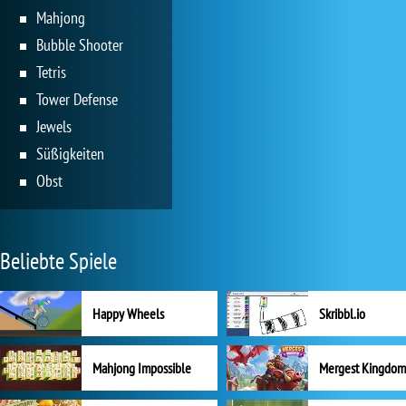
Mahjong
Bubble Shooter
Tetris
Tower Defense
Jewels
Süßigkeiten
Obst
Beliebte Spiele
Happy Wheels
Skribbl.io
Mahjong Impossible