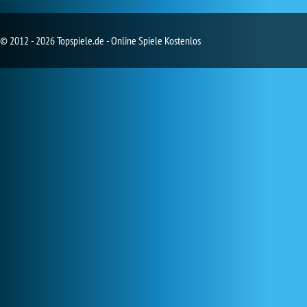
© 2012 - 2026 Topspiele.de - Online Spiele Kostenlos