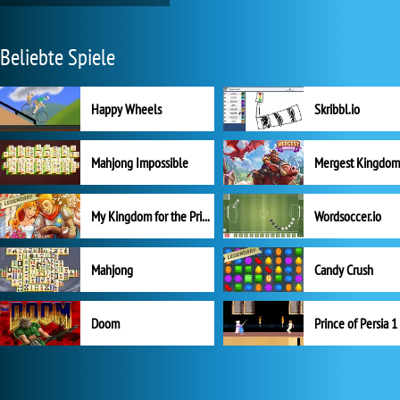
Beliebte Spiele
Happy Wheels
Skribbl.io
Mahjong Impossible
My Kingdom for the Princess Vollversion
Wordsoccer.io
Mahjong
Candy Crush
Doom
Prince of Persia 1