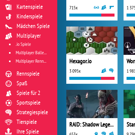
Kartenspiele
715x
1 37
Kinderspiele
Mädchen Spiele
Multiplayer
.io Spiele
Multiplayer Ballerspiele
Hexagor.io
Wor
Multiplayer Rennspiele
3 095x
1 98
Rennspiele
Spaß
Spiele für 2
Sportspiele
Strategiespiele
Tierspiele
RAID: Shadow Legends
Star
Ihre Spiele
653x
9 79