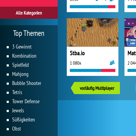
Alle Kategorien
Top Themen
3 Gewinnt
Stba.io
Mat
Kombination
1 080x
2 04
Spielfeld
Mahjong
Bubble Shooter
vorläufig Multiplayer
Tetris
Tower Defense
Jewels
Süßigkeiten
Obst