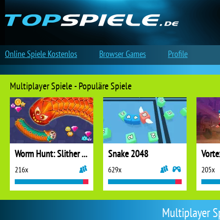
Online Spiele Kostenlos
Browser Games
Profile
Multiplayer Spiele - Populäre Spiele
Worm Hunt: Slither Snake
Snake 2048
Vorte
216x
629x
205x
Multiplayer Sp