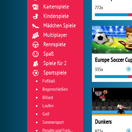
Kartenspiele
772x
Kinderspiele
Mädchen Spiele
Multiplayer
Rennspiele
Spaß
Spiele für 2
335x
Sportspiele
Fußball
Bogenschießen
Billard
Laufen
Golf
Dunkers
Sommersport
Penalty und Freistöße
877x