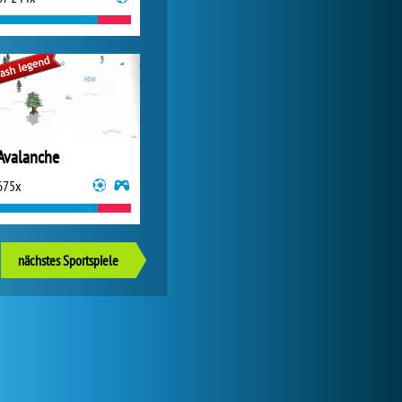
Avalanche
675x
nächstes Sportspiele