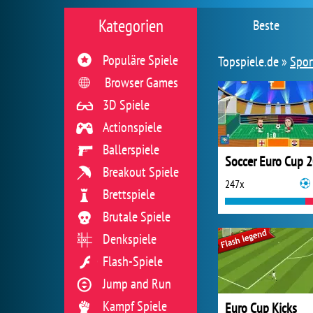
Kategorien
Beste
Populäre Spiele
Topspiele.de »
Spor
Browser Games
3D Spiele
Actionspiele
Ballerspiele
Breakout Spiele
247x
Brettspiele
Brutale Spiele
Denkspiele
Flash-Spiele
Jump and Run
Kampf Spiele
Euro Cup Kicks