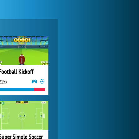
Zoo 2: Animal Park
3 845x
Football Kickoff
215x
My Free Zoo
9 354x
Super Simple Soccer