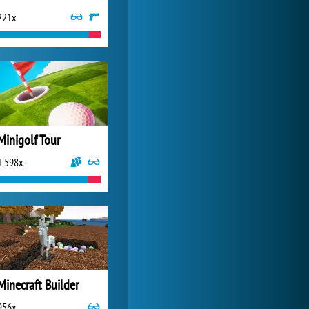
221x
World of Tanks
24 279x
Minigolf Tour
1 598x
Minecraft Builder
956x