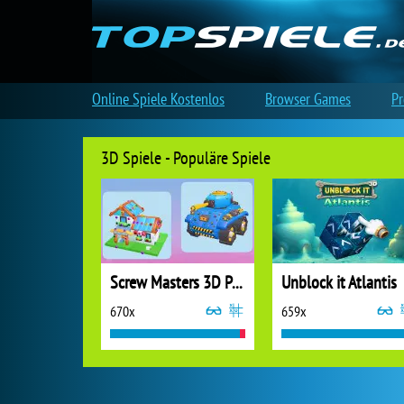
Online Spiele Kostenlos
Browser Games
Pr
3D Spiele - Populäre Spiele
Screw Masters 3D Puzzle
Unblock it Atlantis
670x
659x