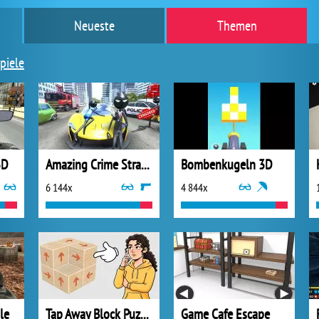
Neueste
Themen
piele
3D
Amazing Crime Strange Stickman
Bombenkugeln 3D
6 144x
4 844x
le
Tap Away Block Puzzle 3D
Game Cafe Escape