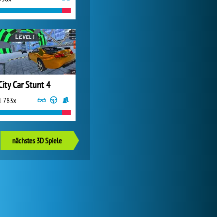
City Car Stunt 4
1 783x
nächstes 3D Spiele