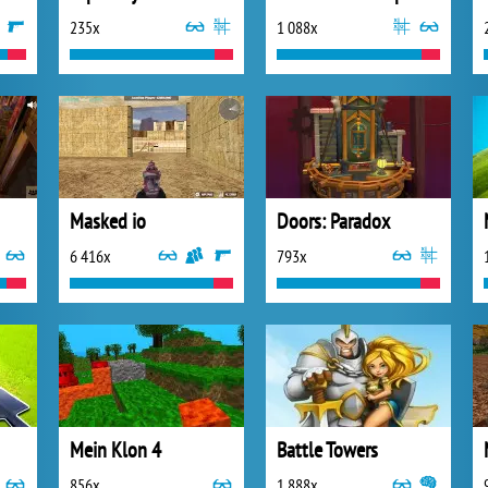
235x
1 088x
Masked io
Doors: Paradox
6 416x
793x
Mein Klon 4
Battle Towers
856x
1 888x