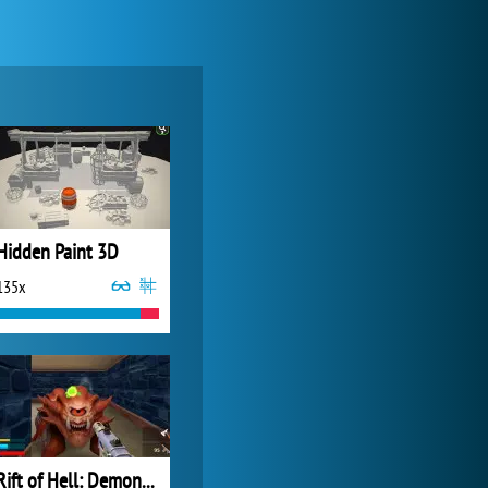
Forge of Empires
20 587x
Hidden Paint 3D
135x
Zoo 2: Animal Park
3 845x
Rift of Hell: Demons War