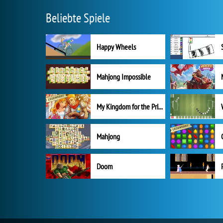
Beliebte Spiele
Happy Wheels
Mahjong Impossible
My Kingdom for the Princess Vollversion
Mahjong
Doom