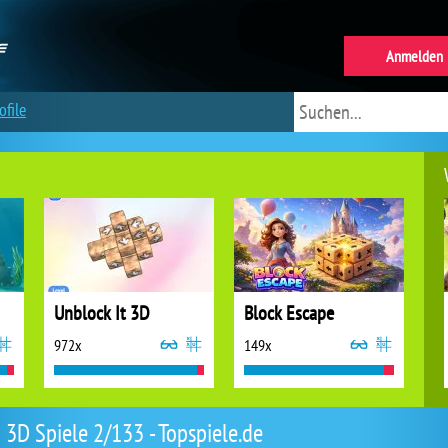
Anmelden
ofile
Unblock It 3D
Block Escape
972x
149x
3D Spiele 2/133 - Topspiele.de