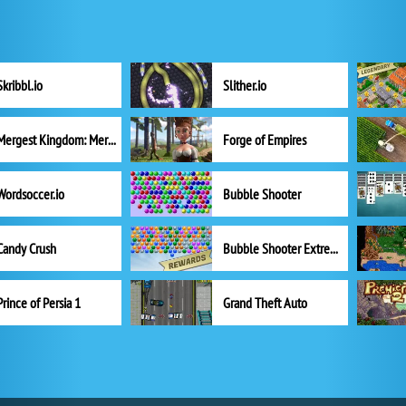
Skribbl.io
Slither.io
Mergest Kingdom: Merge Puzzle
Forge of Empires
Wordsoccer.io
Bubble Shooter
Candy Crush
Bubble Shooter Extreme
Prince of Persia 1
Grand Theft Auto