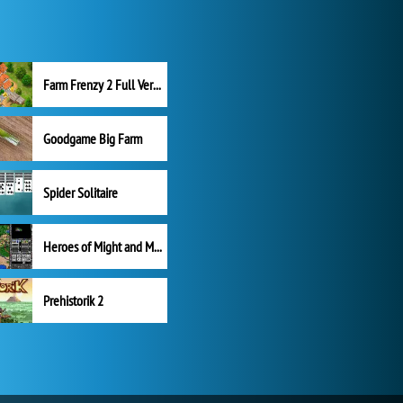
Farm Frenzy 2 Full Version
Goodgame Big Farm
Spider Solitaire
Heroes of Might and Magic II
Prehistorik 2