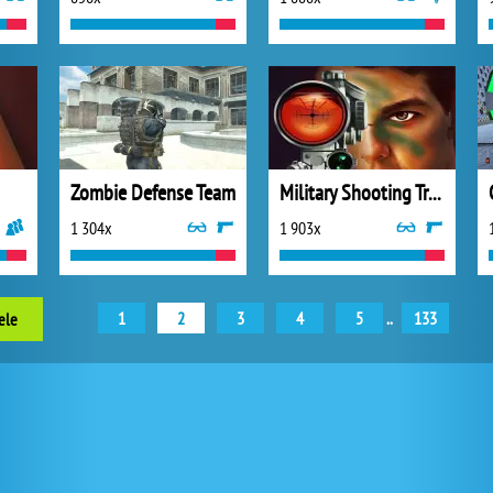
Zombie Defense Team
Military Shooting Training
1 304x
1 903x
1
2
3
4
5
..
133
ele