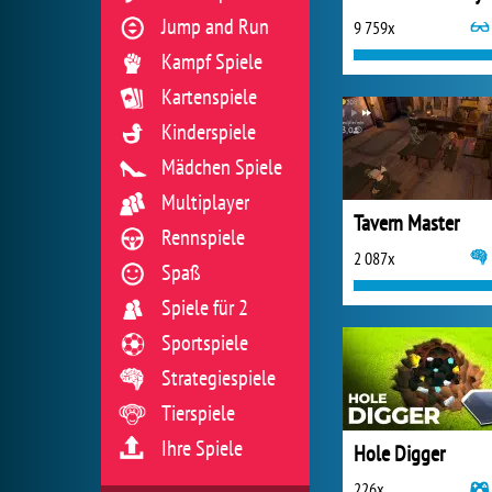
Jump and Run
9 759x
Kampf Spiele
Kartenspiele
Kinderspiele
Mädchen Spiele
Multiplayer
Tavern Master
Rennspiele
2 087x
Spaß
Spiele für 2
Sportspiele
Strategiespiele
Tierspiele
Ihre Spiele
Hole Digger
226x