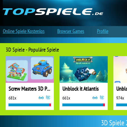
Online Spiele Kostenlos
Browser Games
Profile
3D Spiele - Populäre Spiele
Screw Masters 3D Puzzle
Unblock it Atlantis
Unblo
681x
661x
974x
3D Spiele 