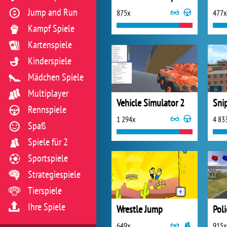
Jump and Run
875x
477x
Kampf Spiele
Kartenspiele
Kinderspiele
Mädchen Spiele
Multiplayer
Vehicle Simulator 2
Sni
Rennspiele
1 294x
4 83
Spaß
Spiele für 2
Sportspiele
Strategiespiele
Tierspiele
Ihre Spiele
Wrestle Jump
649x
915x