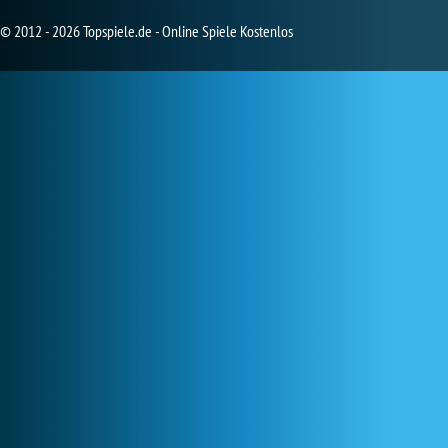
© 2012 - 2026 Topspiele.de - Online Spiele Kostenlos