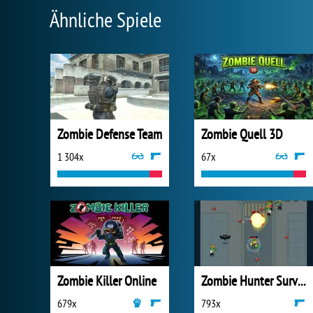
Ähnliche Spiele
Zombie Defense Team
Zombie Quell 3D
1 304x
67x
Zombie Killer Online
Zombie Hunter Survival
679x
793x