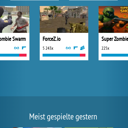
Zombie Swarm
ForceZ.io
5 243x
225x
Meist gespielte gestern