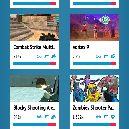
Combat Strike Multiplayer
Vortex 9
516x
204x
Blocky Shooting Arena 3D Pixel Combat
Zombies Shooter Part 1
592x
1 382x