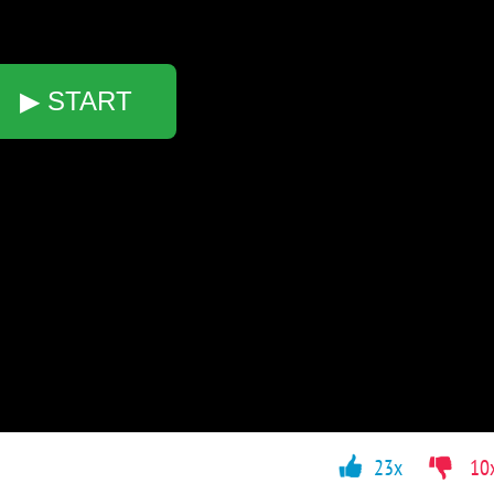
▶ START
23x
10