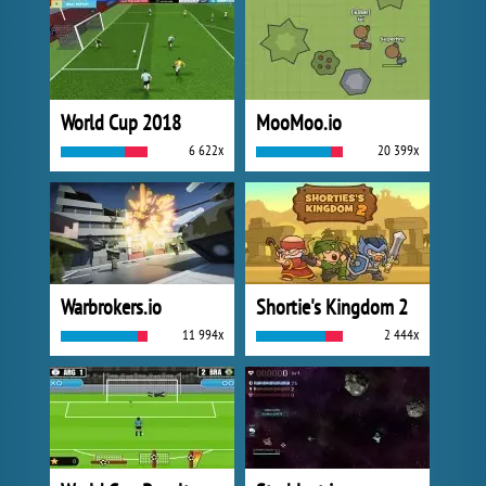
World Cup 2018
MooMoo.io
6 622x
20 399x
Warbrokers.io
Shortie's Kingdom 2
11 994x
2 444x