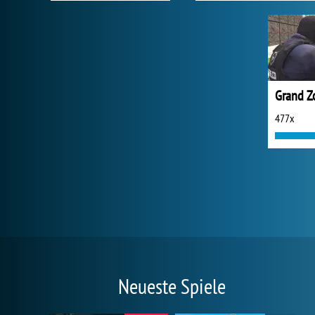
Grand 
477x
Neueste Spiele