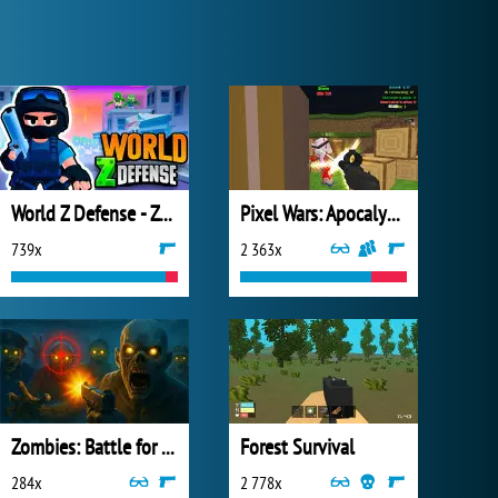
World Z Defense - Zombie Defense
Pixel Wars: Apocalypse Zombie
739x
2 363x
Zombies: Battle for Survival
Forest Survival
284x
2 778x