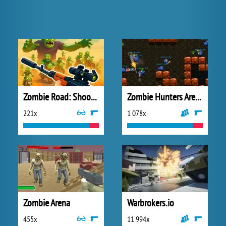
Zombie Road: Shooter with Destruction
Zombie Hunters Arena
221x
1 078x
Zombie Arena
Warbrokers.io
455x
11 994x