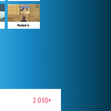
Masked io
2 030×