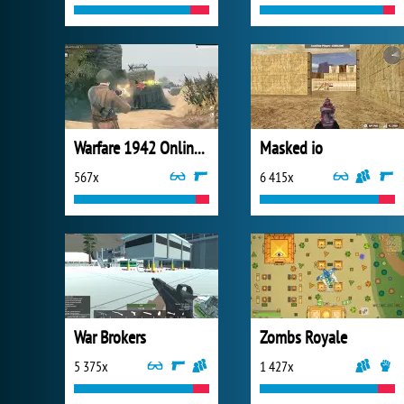
Warfare 1942 Online Shooter
Masked io
567x
6 415x
War Brokers
Zombs Royale
5 375x
1 427x