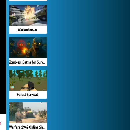
Warbrokers.io
Zombies: Battle for Survival
Forest Survival
x
Warfare 1942 Online Shooter