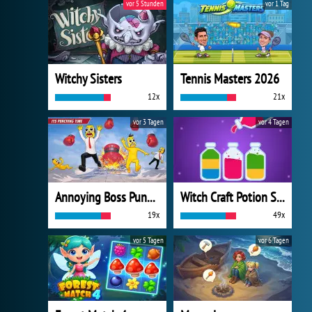
vor 5 Stunden
vor 1 Tag
Witchy Sisters
Tennis Masters 2026
12x
21x
vor 3 Tagen
vor 4 Tagen
Annoying Boss Punch Game
Witch Craft Potion Sort
19x
49x
vor 5 Tagen
vor 6 Tagen