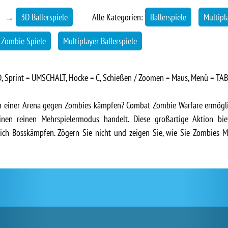
→
3D Ballerspiele
Alle Kategorien:
Ballerspiele
Multipl
Zombie Spiele
Multiplayer Ballerspiele
Sprint = UMSCHALT, Hocke = C, Schießen / Zoomen = Maus, Menü = TAB
n einer Arena gegen Zombies kämpfen? Combat Zombie Warfare ermöglic
inen reinen Mehrspielermodus handelt. Diese großartige Aktion bi
eßlich Bosskämpfen. Zögern Sie nicht und zeigen Sie, wie Sie Zombie