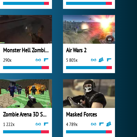
Monster Hell Zombie Arena
Air Wars 2
290x
5 805x
Zombie Arena 3D Survival
Masked Forces
1 222x
4 789x