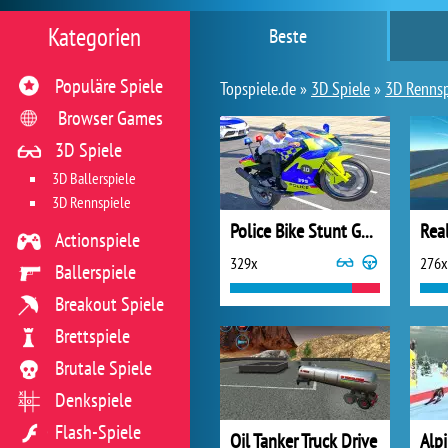
Kategorien
Beste
Populäre Spiele
Topspiele.de »
3D Spiele
»
3D Rennsp
Browser Games
3D Spiele
3D Ballerspiele
3D Rennspiele
Police Bike Stunt Game
Real
Actionspiele
329x
276x
Ballerspiele
Breakout Spiele
Brettspiele
Brutale Spiele
Denkspiele
Flash-Spiele
Oil Tanker Truck Drive
Alp