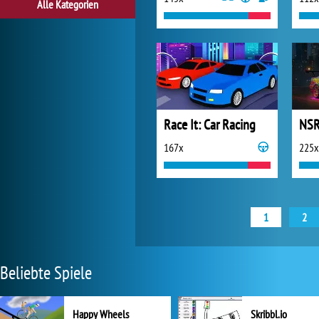
Alle Kategorien
Race It: Car Racing
167x
225x
1
2
Beliebte Spiele
Happy Wheels
Skribbl.io