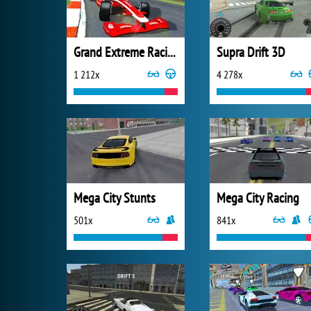
Grand Extreme Racing
Supra Drift 3D
1 212x
4 278x
Mega City Stunts
Mega City Racing
501x
841x