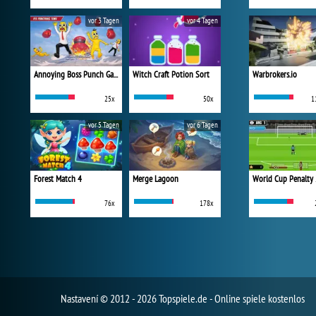
vor 3 Tagen
vor 4 Tagen
Annoying Boss Punch Game
Witch Craft Potion Sort
Warbrokers.io
25x
50x
1
vor 5 Tagen
vor 6 Tagen
Forest Match 4
Merge Lagoon
World Cup Penalty
76x
178x
Nastavení
© 2012 - 2026 Topspiele.de - Online spiele kostenlos