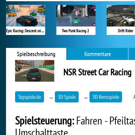
Epic Racing: Descent on Cars
Two Punk Racing 2
Drift Rider
Spielbeschreibung
Kommentare
NSR Street Car Racing
Topspiele.de
→
3D Spiele
→
3D Rennspiele
Spielsteuerung:
Fahren - Pfeilta
Umschalttaste