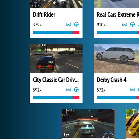
Drift Rider
379x
910x
City Classic Car Driving: 131
Derby Crash 4
592x
572x