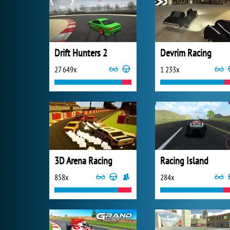
Drift Hunters 2
Devrim Racing
27 649x
1 233x
3D Arena Racing
Racing Island
858x
284x