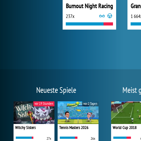
Burnout Night Racing
237x
1 664
Neueste Spiele
Meist 
vor 19 Stunden
vor 2 Tagen
Witchy Sisters
Tennis Masters 2026
World Cup 2018
27x
26x