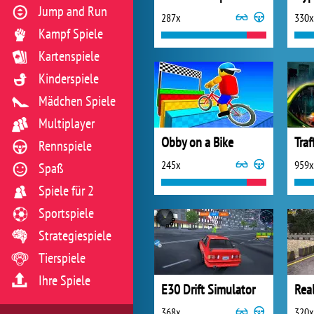
Jump and Run
287x
330x
Kampf Spiele
Kartenspiele
Kinderspiele
Mädchen Spiele
Multiplayer
Obby on a Bike
Traf
Rennspiele
245x
959x
Spaß
Spiele für 2
Sportspiele
Strategiespiele
Tierspiele
Ihre Spiele
E30 Drift Simulator
Real
368x
320x