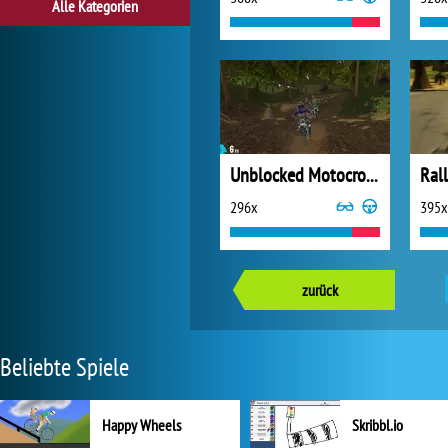
Alle Kategorien
Unblocked Motocross Racing
Rall
296x
395x
zurück
Beliebte Spiele
Happy Wheels
Skribbl.io