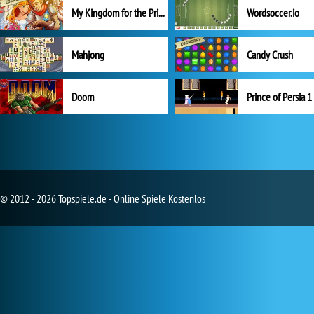
My Kingdom for the Princess Vollversion
Wordsoccer.io
Mahjong
Candy Crush
Doom
Prince of Persia 1
© 2012 - 2026 Topspiele.de - Online Spiele Kostenlos