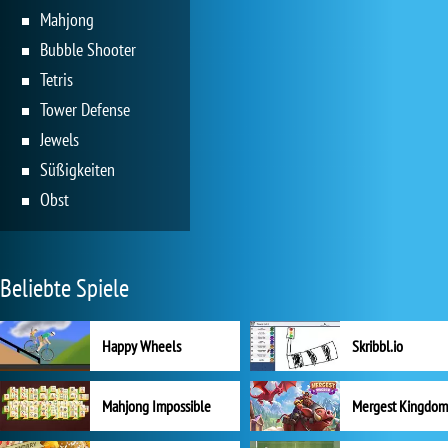
Mahjong
Bubble Shooter
Tetris
Tower Defense
Jewels
Süßigkeiten
Obst
Beliebte Spiele
Happy Wheels
Skribbl.io
Mahjong Impossible