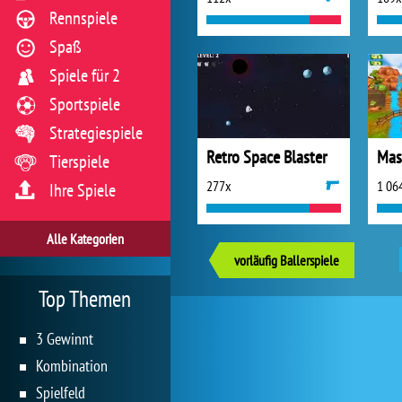
Rennspiele
Spaß
Spiele für 2
Sportspiele
Strategiespiele
Retro Space Blaster
Tierspiele
277x
1 06
Ihre Spiele
Alle Kategorien
vorläufig Ballerspiele
Top Themen
3 Gewinnt
Kombination
Spielfeld