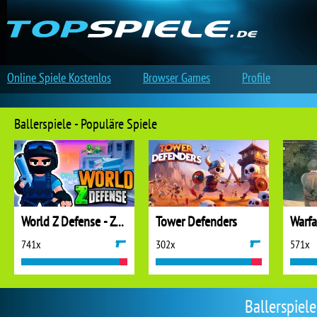
Online Spiele Kostenlos
Browser Games
Profile
Ballerspiele - Populäre Spiele
World Z Defense - Zombie Defense
Tower Defenders
741x
302x
571x
Ballerspiele