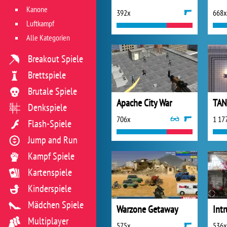
Kanone
392x
668x
Luftkampf
Alle Kategorien
Breakout Spiele
Brettspiele
Brutale Spiele
Apache City War
TAN
Denkspiele
706x
1 17
Flash-Spiele
Jump and Run
Kampf Spiele
Kartenspiele
Kinderspiele
Mädchen Spiele
Warzone Getaway
Multiplayer
575x
536x