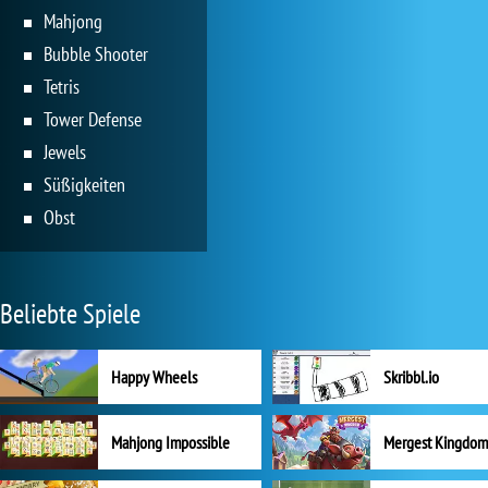
Mahjong
Bubble Shooter
Tetris
Tower Defense
Jewels
Süßigkeiten
Obst
Beliebte Spiele
Happy Wheels
Skribbl.io
Mahjong Impossible