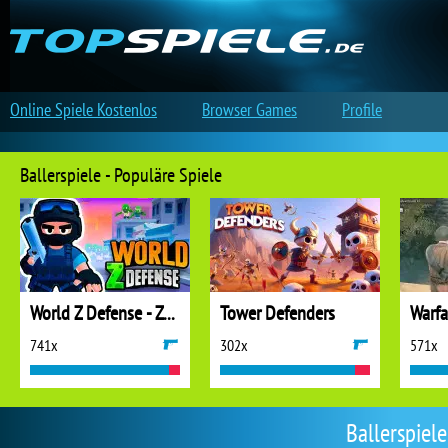
Online Spiele Kostenlos
Browser Games
Profile
Ballerspiele - Populäre Spiele
World Z Defense - Zombie Defense
Tower Defenders
741x
302x
571x
Ballerspiele