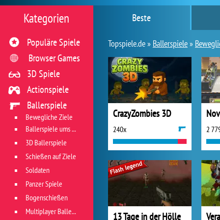
Kategorien
Beste
Populäre Spiele
Topspiele.de »
Ballerspiele
»
Bewegli
Browser Games
3D Spiele
Actionspiele
Ballerspiele
CrazyZombies 3D
Nov
Bewegliche Ziele
Ballerspiele ums Überleben
240x
2 77
3D Ballerspiele
Schießen auf Ziele
Soldaten
Panzer Spiele
Bogenschießen
Multiplayer Ballerspiele
13 Tage in der Hölle
Ver