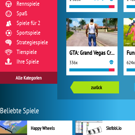
Rennspiele
Spaß
Spiele für 2
Sportspiele
Strategiespiele
Tierspiele
GTA: Grand Vegas Crime
Fun
Ihre Spiele
336x
624x
Alle Kategorien
zurück
Beliebte Spiele
Happy Wheels
Skribbl.io