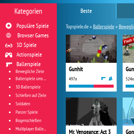
Kategorien
Beste
Populäre Spiele
Topspiele.de »
Ballerspiele
»
Bewegli
Browser Games
3D Spiele
Actionspiele
Ballerspiele
Gunhit
Gun
Bewegliche Ziele
Ballerspiele ums Überleben
497x
524x
3D Ballerspiele
Schießen auf Ziele
Soldaten
Panzer Spiele
Bogenschießen
Multiplayer Ballerspiele
Mr. Vengeance: Act 3
Gon