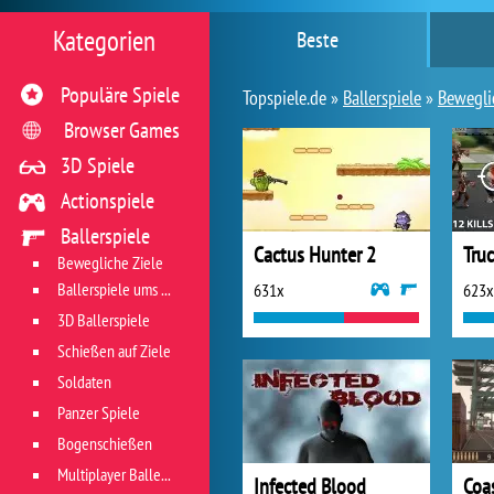
Kategorien
Beste
Populäre Spiele
Topspiele.de »
Ballerspiele
»
Bewegli
Browser Games
3D Spiele
Actionspiele
Ballerspiele
Cactus Hunter 2
Tru
Bewegliche Ziele
Ballerspiele ums Überleben
631x
623x
3D Ballerspiele
Schießen auf Ziele
Soldaten
Panzer Spiele
Bogenschießen
Multiplayer Ballerspiele
Infected Blood
Coa